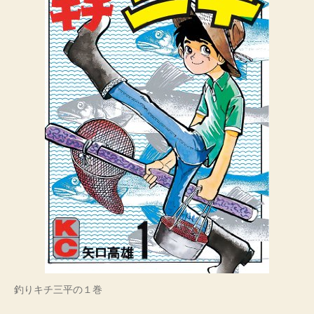
が
見
つ
め
合
う
へ
の
釣りキチ三平の１巻