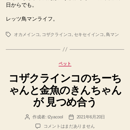
日からでも。
レッツ鳥マンライフ。
オカメインコ
,
コザクラインコ
,
セキセイインコ
,
鳥マン
タ
グ
カ
ペット
テ
コザクラインコのちーち
ゴ
リ
ゃんと金魚のきんちゃん
ー
が 見つめ合う
作成者:
t2yacool
2021年6月20日
投
投
稿
稿
コ
コメントはまだありません
者
日