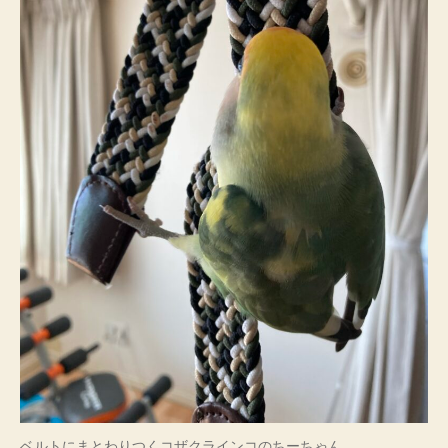
ー
ち
ゃ
ん
へ
の
ベルトにまとわりつくコザクラインコのちーちゃん