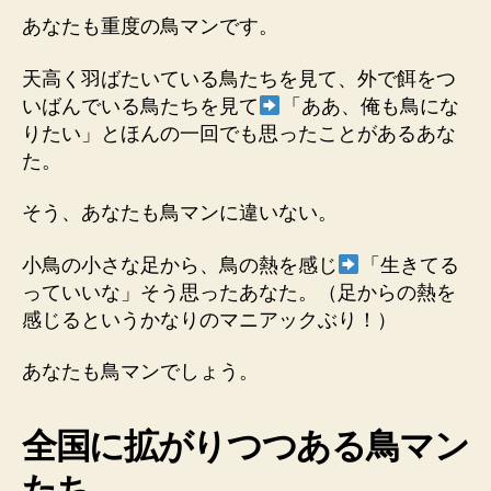
当
あなたも重度の鳥マンです。
の
鳥
天高く羽ばたいている鳥たちを見て、外で餌をつ
マ
いばんでいる鳥たちを見て
「ああ、俺も鳥にな
ン
りたい」とほんの一回でも思ったことがあるあな
で
た。
す。
へ
そう、あなたも鳥マンに違いない。
の
小鳥の小さな足から、鳥の熱を感じ
「生きてる
っていいな」そう思ったあなた。（足からの熱を
感じるというかなりのマニアックぶり！）
あなたも鳥マンでしょう。
全国に拡がりつつある鳥マン
たち