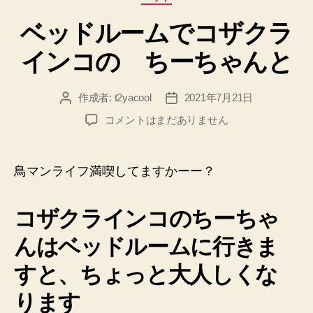
テ
ベッドルームでコザクラ
ゴ
リ
インコの ちーちゃんと
ー
作成者:
t2yacool
2021年7月21日
投
投
稿
稿
ベ
コメントはまだありません
者
日
ッ
ド
ル
鳥マンライフ満喫してますかーー？
ー
ム
コザクラインコのちーちゃ
で
コ
んはベッドルームに行きま
ザ
ク
すと、ちょっと大人しくな
ラ
イ
ります
ン