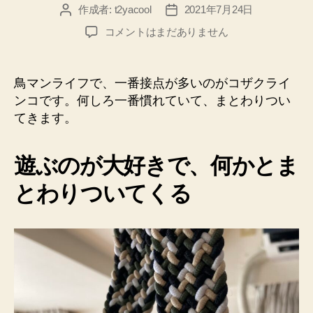
作成者:
t2yacool
2021年7月24日
投
投
稿
稿
ベ
コメントはまだありません
者
日
ル
ト
に
鳥マンライフで、一番接点が多いのがコザクライ
ま
ンコです。何しろ一番慣れていて、まとわりつい
と
てきます。
わ
り
つ
遊ぶのが大好きで、何かとま
く
コ
とわりついてくる
ザ
ク
ラ
イ
ン
コ
の
ち