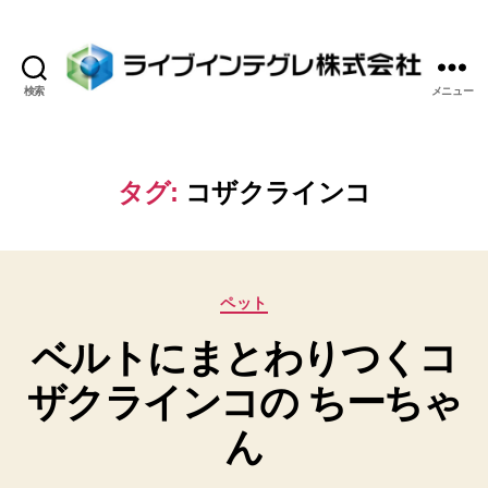
検索
メニュー
ラ
イ
ブ
イ
タグ:
コザクラインコ
ン
テ
グ
レ
カ
株
ペット
テ
式
ベルトにまとわりつくコ
ゴ
会
リ
社
ザクラインコの ちーちゃ
ー
ん