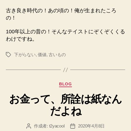
古き良き時代の！あの頃の！俺が生まれたころ
の！
100年以上の昔の！そんなテイストにぞくぞくくる
わけですね。
下がらない
,
価値
,
古いもの
タ
グ
カ
BLOG
テ
お金って、所詮は紙なん
ゴ
リ
だよね
ー
作成者:
t2yacool
2020年4月8日
投
投