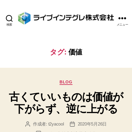
検索
メニュー
ラ
イ
ブ
イ
タグ:
価値
ン
テ
グ
レ
カ
株
BLOG
テ
式
古くていいものは価値が
ゴ
会
リ
社
下がらず、逆に上がる
ー
作成者:
t2yacool
2020年5月26日
投
投
稿
稿