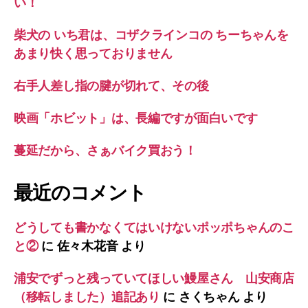
い！
柴犬の いち君は、コザクラインコの ちーちゃんを
あまり快く思っておりません
右手人差し指の腱が切れて、その後
映画「ホビット」は、長編ですが面白いです
蔓延だから、さぁバイク買おう！
最近のコメント
どうしても書かなくてはいけないポッポちゃんのこ
と②
に
佐々木花音
より
浦安でずっと残っていてほしい鰻屋さん 山安商店
（移転しました）追記あり
に
さくちゃん
より