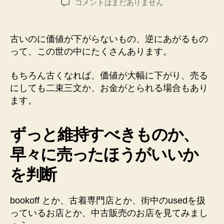
古
コメントはまだありません
者
日
く
て
い
古いのに価値が下がらないもの、逆にあがるもの
い
って、この世の中にたくさんあります。
も
の
もちろん古くなれば、価値が大幅に下がり、売る
は
にしても二束三文か、お金がとられる場合もあり
価
ます。
値
が
下
ずっと維持すべきものか、
が
ら
早々に売ったほうがいいか
ず、
逆
を判断
に
上
bookoff とか、古着専門店とか、街中のusedを扱
が
る
っているお店とか、中古販売のお店を見てみまし
へ