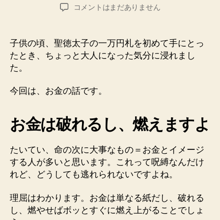
稿
稿
お
コメントはまだありません
者
日
金
っ
て、
子供の頃、聖徳太子の一万円札を初めて手にとっ
所
たとき、ちょっと大人になった気分に浸れまし
詮
た。
は
紙
今回は、お金の話です。
な
ん
だ
お金は破れるし、燃えますよ
よ
ね
へ
たいてい、命の次に大事なもの＝お金とイメージ
の
する人が多いと思います。これって呪縛なんだけ
れど、どうしても逃れられないですよね。
理屈はわかります。お金は単なる紙だし、破れる
し、燃やせばボッとすぐに燃え上がることでしょ