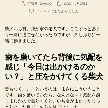
作成者:
t2yacool
2021年5月16日
投
投
稿
稿
柴
コメントはまだありません
者
日
犬
い
ち
柴犬いち君、我が家の老犬です。ここずっとあま
君
り一緒に過ごせなかったのですが、久しぶりに一
と
緒に歩きました。
久
し
ぶ
歯を磨いてたら背後に気配を
り
に
感じ「今日は出かけるのか
外
い？」と圧をかけてくる柴犬
に
出
た。
音もなく、、、というのは、まさにこういうこと
「今
です。歯を磨いていたら、なんとな～く気配を感
日
じましたので振り向くと、いち君がまたまたじっ
は
出
とりとした目でこちらを見ていました。