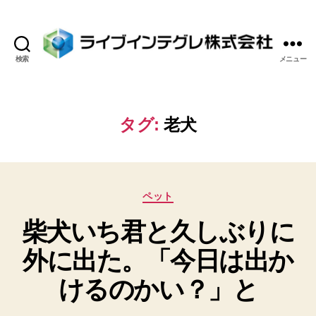
検索
メニュー
ラ
イ
ブ
イ
タグ:
老犬
ン
テ
グ
レ
カ
株
ペット
テ
式
柴犬いち君と久しぶりに
ゴ
会
リ
社
外に出た。「今日は出か
ー
けるのかい？」と