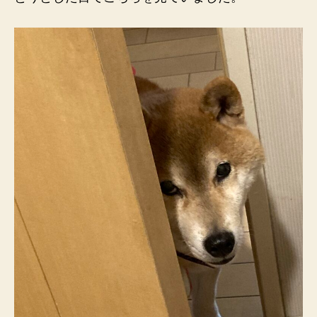
か
け
る
の
か
い？」
と
へ
の