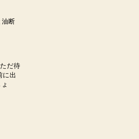
と油断
とただ待
前に出
しょ