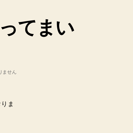
行ってまい
りません
おりま