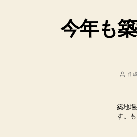
今年も築
作成
投
稿
者
築地場
す。も