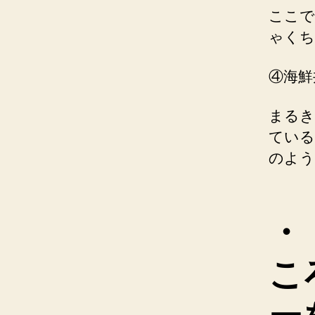
ここで
ゃくち
④海鮮
まるき
ている
のよう
・
こ