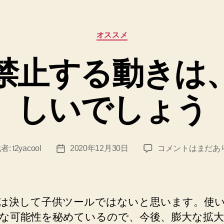
カ
オススメ
テ
ゴ
kを禁止する動き
リ
ー
しいでしょう
TikTok
者:
t2yacool
2020年12月30日
コメントはまだあ
投
を
稿
禁
日
止
す
Tokは決して子供ツールではないと思います。使
る
な可能性を秘めているので、今後、膨大な拡
動