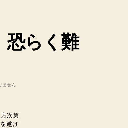
は、恐らく難
りません
い方次第
大を遂げ