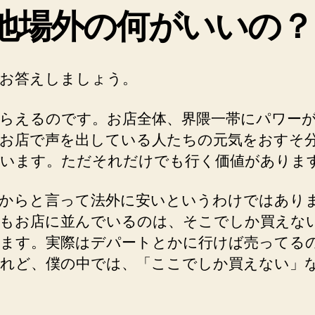
に
地場外の何がいいの？
行
っ
て
ま
お答えしましょう。
い
り
らえるのです。お店全体、界隈一帯にパワー
ま
お店で声を出している人たちの元気をおすそ
す
います。ただそれだけでも行く価値がありま
へ
の
からと言って法外に安いというわけではあり
もお店に並んでいるのは、そこでしか買えな
ます。実際はデパートとかに行けば売ってる
れど、僕の中では、「ここでしか買えない」