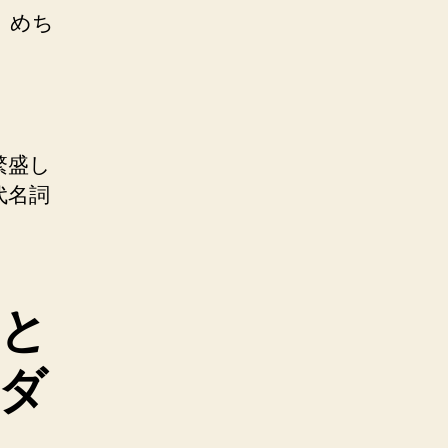
。めち
繁盛し
代名詞
と
ダ