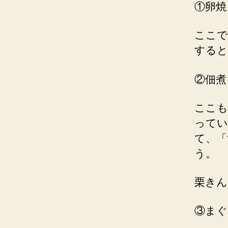
①卵焼
ここで
すると
②佃煮
ここも
ってい
て、「
う。
栗きん
③まぐ