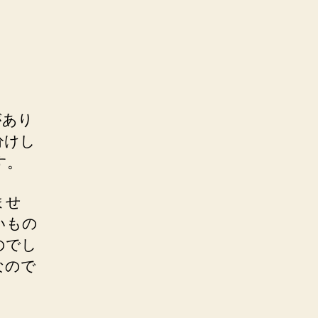
があり
分けし
す。
ませ
いもの
のでし
なので