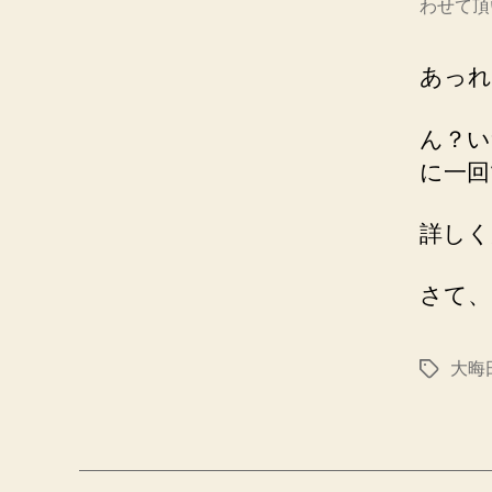
わせて頂
あっれ
ん？い
に一回
詳しく
さて、
大晦
タ
グ