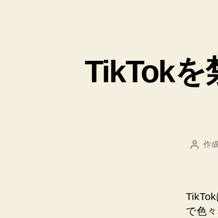
TikTo
作成
投
稿
者
Tik
で色々