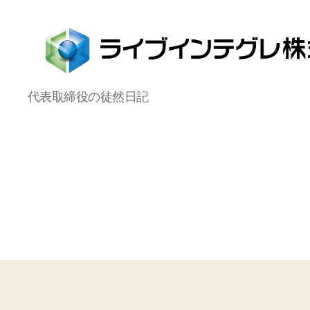
ラ
代表取締役の徒然日記
イ
ブ
イ
ン
テ
グ
レ
株
式
会
社