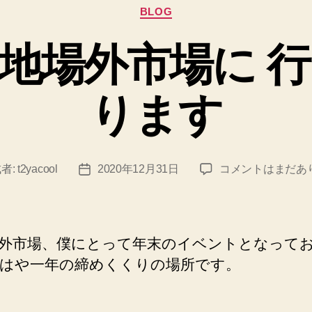
カ
BLOG
テ
ゴ
地場外市場に 
リ
ー
ります
今
者:
t2yacool
2020年12月31日
コメントはまだあ
投
年
稿
も
日
築
地
外市場、僕にとって年末のイベントとなって
場
はや一年の締めくくりの場所です。
外
市
場