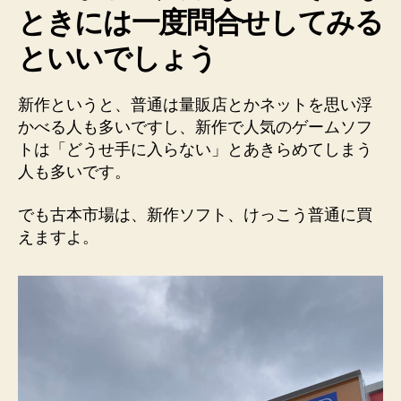
ときには一度問合せしてみる
入
ら
といいでしょう
な
い
と
新作というと、普通は量販店とかネットを思い浮
き
かべる人も多いですし、新作で人気のゲームソフ
に
トは「どうせ手に入らない」とあきらめてしまう
は、
人も多いです。
古
本
市
でも古本市場は、新作ソフト、けっこう普通に買
場
えますよ。
へ
の