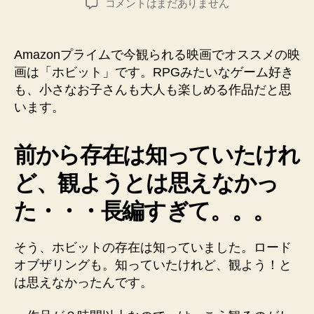
映
コメントはまだありません
者
日
画
「ホ
ビ
Amazonプライムで今観られる映画でオススメの映
ッ
画は「ホビット」です。RPGみたいなゲーム好き
ト」
も、小さなお子さんも大人も楽しめる作品だと思
は、
います。
長
編
で
前から存在は知っていたけれ
す
が
ど、観ようとは思えなかっ
面
た・・・長編すぎて。。。
白
い
で
そう、ホビットの存在は知っていました。ロード
す
オブザリングも。知っていたけれど、観よう！と
へ
の
は思えなかったんです。