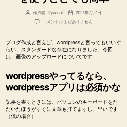
作成者:
t2yacool
2021年7月4日
投
投
稿
稿
wordpress
コメントはまだありません
者
日
へ
の
画
ブログ作成と言えば、wordpressと言ってもいいぐ
像
らい、スタンダードな存在になりました。今回
ア
は、画像のアップロードについてです。
ッ
プ
は、
wordpressやってるなら、
wordpress
ア
wordpressアプリは必須かな
プ
リ
記事を書くときには、パソコンのキーボードをた
を
たいたほうがすぐに文章も打てますし、早いです
使
う
（僕の場合）
と