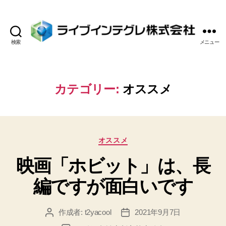
検索
メニュー
ラ
イ
ブ
イ
カテゴリー:
オススメ
ン
テ
グ
レ
カ
株
オススメ
テ
式
映画「ホビット」は、長
ゴ
会
リ
社
編ですが面白いです
ー
作成者:
t2yacool
2021年9月7日
投
投
稿
稿