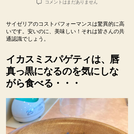
サ
コメントはまだありません
者
日
イ
ゼ
リ
サイゼリアのコストパフォーマンスは驚異的に高
ア
いです。安いのに、美味しい！それは皆さんの共
で
通認識でしょう。
好
き
な
イカスミスパゲティは、唇
メ
ニ
真っ黒になるのを気にしな
ュ
がら食べる・・・
ー
へ
の