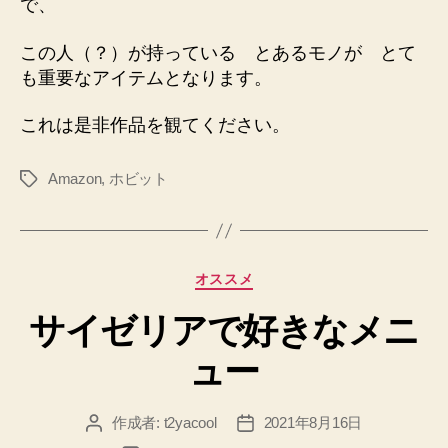
で、
この人（？）が持っている とあるモノが とて
も重要なアイテムとなります。
これは是非作品を観てください。
Amazon
,
ホビット
タ
グ
カ
オススメ
テ
サイゼリアで好きなメニ
ゴ
リ
ュー
ー
作成者:
t2yacool
2021年8月16日
投
投
稿
稿