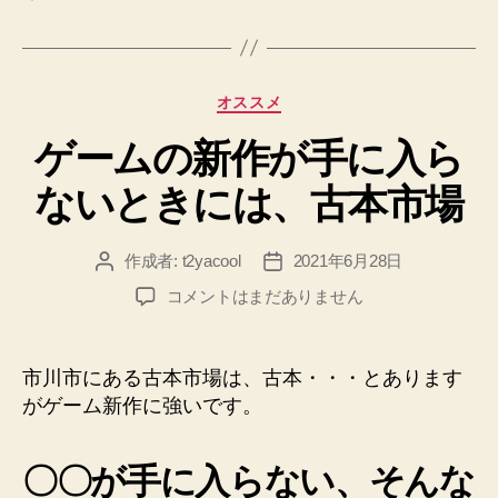
グ
カ
オススメ
テ
ゲームの新作が手に入ら
ゴ
リ
ないときには、古本市場
ー
作成者:
t2yacool
2021年6月28日
投
投
稿
稿
ゲ
コメントはまだありません
者
日
ー
ム
の
市川市にある古本市場は、古本・・・とあります
新
がゲーム新作に強いです。
作
が
手
〇〇が手に入らない、そんな
に