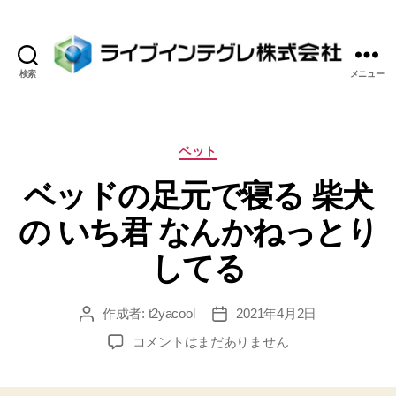
検索
メニュー
ラ
イ
ブ
イ
カ
ペット
ン
テ
ベッドの足元で寝る 柴犬
テ
ゴ
グ
リ
の いち君 なんかねっとり
レ
ー
株
してる
式
会
社
作成者:
t2yacool
2021年4月2日
投
投
稿
稿
ベ
コメントはまだありません
者
日
ッ
ド