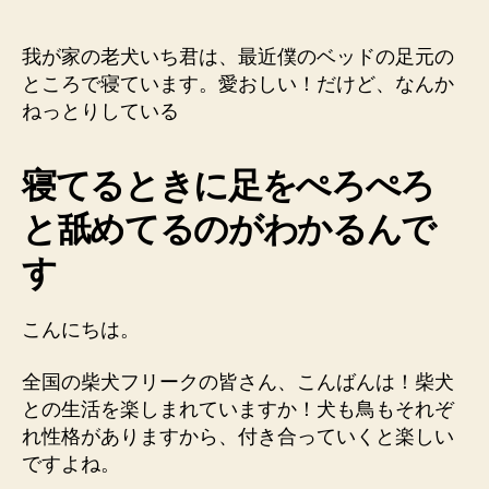
の
足
元
我が家の老犬いち君は、最近僕のベッドの足元の
で
ところで寝ています。愛おしい！だけど、なんか
寝
ねっとりしている
る
柴
犬
寝てるときに足をぺろぺろ
の
と舐めてるのがわかるんで
い
ち
す
君
な
ん
こんにちは。
か
ね
全国の柴犬フリークの皆さん、こんばんは！柴犬
っ
との生活を楽しまれていますか！犬も鳥もそれぞ
と
れ性格がありますから、付き合っていくと楽しい
り
し
ですよね。
て