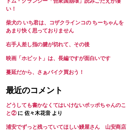
トム・クランシー「合衆国崩壊」読みごたえが凄
い！
柴犬の いち君は、コザクラインコの ちーちゃんを
あまり快く思っておりません
右手人差し指の腱が切れて、その後
映画「ホビット」は、長編ですが面白いです
蔓延だから、さぁバイク買おう！
最近のコメント
どうしても書かなくてはいけないポッポちゃんのこ
と②
に
佐々木花音
より
浦安でずっと残っていてほしい鰻屋さん 山安商店