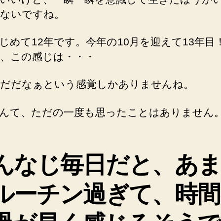
間
ないですね。
が
早
じめて12年です。今年の10月を迎えて13年目
く
、この感じは・・・
感
じ
る
だだなぁという感覚しかありませんね。
ら
し
んて、ただの一度も思ったことはありません
い
で
す
へ
んなじ毎日だと、あ
の
ルーチン過ぎて、時間