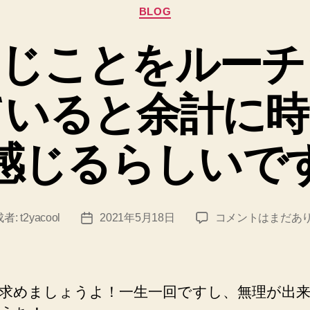
カ
BLOG
テ
ゴ
同じことをルーチ
リ
ー
ていると余計に時
感じるらしいで
毎
成者:
t2yacool
2021年5月18日
コメントはまだあ
投
日、
稿
同
日
じ
こ
求めましょうよ！一生一回ですし、無理が出
と