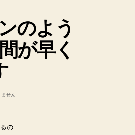
ンのよう
間が早く
す
りません
来るの