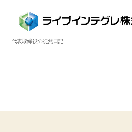
ラ
代表取締役の徒然日記
イ
ブ
イ
ン
テ
グ
レ
株
式
会
社