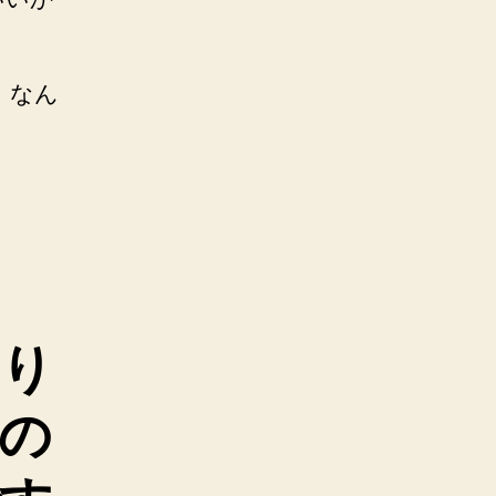
！なん
。
まり
の