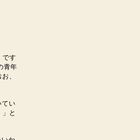
。です
の青年
おお、
いてい
！」と
いいか