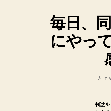
毎日、
にやっ
作
投
稿
者
刺激を