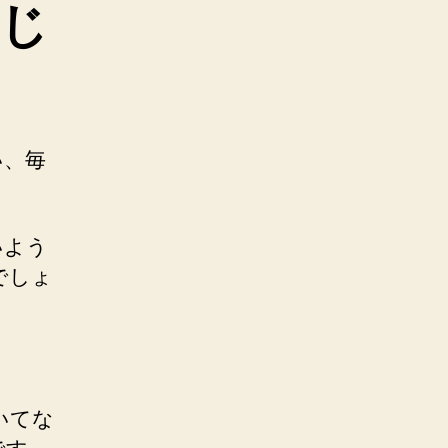
じ
い、毎
いよう
でしょ
いてな