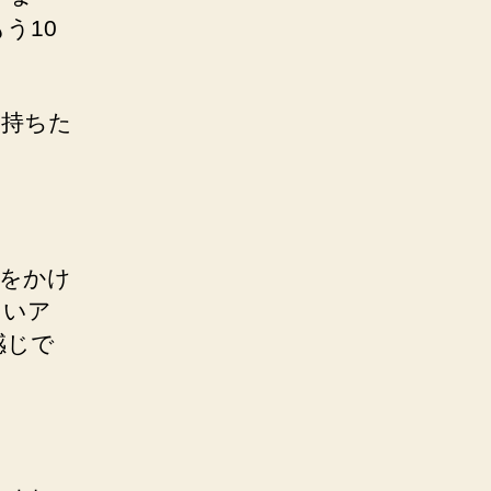
う10
を持ちた
楽をかけ
しいア
感じで