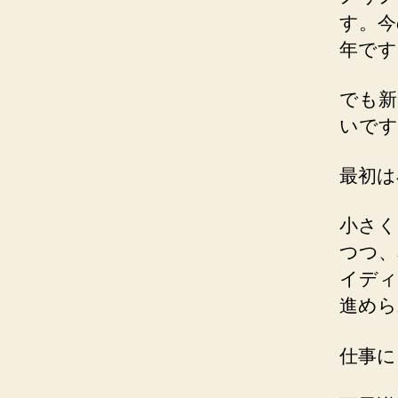
す。今
年です
でも新
いです
最初は
小さく
つつ、
イディ
進めら
仕事に