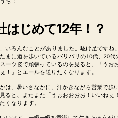
うち！
を
ル
ー
チ
社はじめて12年！？
ン
の
よ
う
、いろんなことがありました。駆け足ですね
に
たまに道を歩いているバリバリの10代、20代
や
スーツ姿で頑張っているのを見ると、「うお
っ
ぇ！」とエールを送りたくなります。
て
い
る
かは、暑いさなかに、汗かきながら営業で歩
と
見ると、またまた「うぉおおおお！いいねぇ
余
たくなります。
計
に
時
いいけど、一瞬一瞬を意識して生きたほうが