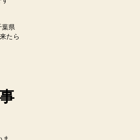
です
千葉県
来たら
事
いま