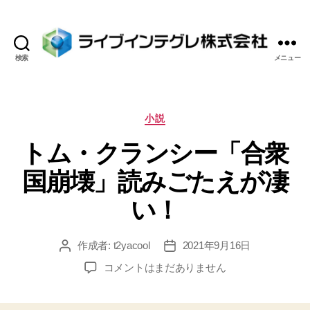
検索
メニュー
ラ
イ
ブ
イ
カ
小説
ン
テ
トム・クランシー「合衆
テ
ゴ
グ
リ
国崩壊」読みごたえが凄
レ
ー
株
い！
式
会
社
作成者:
t2yacool
2021年9月16日
投
投
稿
稿
ト
コメントはまだありません
者
日
ム・
ク