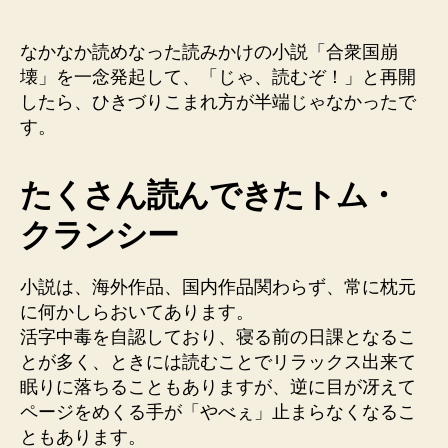
ラ
ン
シ
なかなか読めなった読みかけの小説「合衆国崩
ー
壊」を一念発起して、「じゃ、読むぞ！」と再開
「合
したら、ひきづりこまれ方が半端じゃなかったで
衆
す。
国
崩
壊」
たくさん読んできたトム・
読
クランシー
み
ご
た
小説は、海外作品、国内作品関わらず、常に枕元
え
に何かしらおいてあります。
が
凄
活字中毒を自認しており、寝る前の日課となるこ
い！
とが多く、ときには読むことでリラックス出来て
へ
眠りに落ちることもありますが、逆に目が冴えて
の
ページをめくる手が「やべぇ」止まらなくなるこ
ともあります。