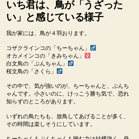
いち君は、鳥が「うざった
ク
ラ
い」と感じている様子
イ
ン
我が家には、鳥が４羽おります。
コ
の
ち
コザクラインコの「ちーちゃん」
ー
オカメインコの「きみちゃん」
ち
白文鳥の「ぶんちゃん」
ゃ
桜文鳥の「さくら」
ん
を
その中で、気が強いのが、ちーちゃんと、ぶんち
あ
ゃんです。小さいのに、けっこう勝ち気で、恐れ
ま
知らずのところがあります。
り
快
く
いずれの鳥たちも、放鳥してあげることが多く、
思
その時間は楽しそうにしています。
っ
て
ちーちゃんもぶんちゃんも噛む力は結構強く、発