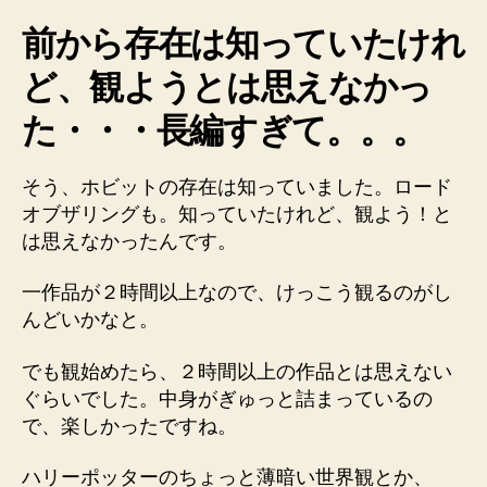
で
前から存在は知っていたけれ
す
が
ど、観ようとは思えなかっ
面
た・・・長編すぎて。。。
白
い
で
そう、ホビットの存在は知っていました。ロード
す
オブザリングも。知っていたけれど、観よう！と
へ
の
は思えなかったんです。
一作品が２時間以上なので、けっこう観るのがし
んどいかなと。
でも観始めたら、２時間以上の作品とは思えない
ぐらいでした。中身がぎゅっと詰まっているの
で、楽しかったですね。
ハリーポッターのちょっと薄暗い世界観とか、