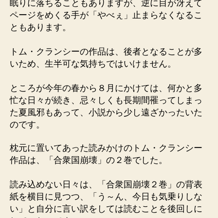
眠りに落ちることもありますが、逆に目が冴えて
い！
ページをめくる手が「やべぇ」止まらなくなるこ
へ
ともあります。
の
トム・クランシーの作品は、後者となることが多
いため、生半可な気持ちではいけません。
ところが今年の春から８月にかけては、何かと多
忙な日々が続き、忌々しくも長期間罹ってしまっ
た夏風邪もあって、小説から少し遠ざかったいた
のです。
枕元に置いてあった読みかけのトム・クランシー
作品は、「合衆国崩壊」の２巻でした。
読み込めない日々は、「合衆国崩壊２巻」の背表
紙を横目に見つつ、「う～ん、今日も気乗りしな
い」と自分に言い訳をしては読むことを後回しに