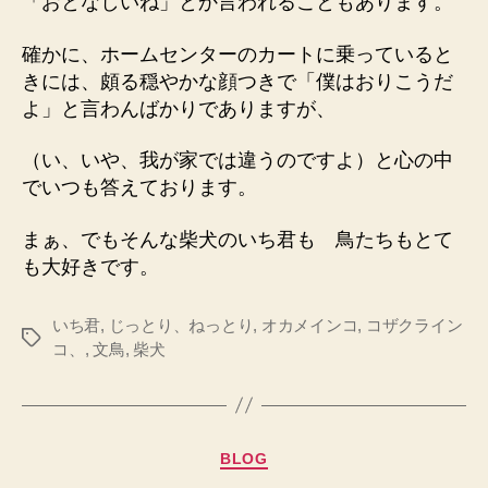
「おとなしいね」とか言われることもあります。
確かに、ホームセンターのカートに乗っていると
きには、頗る穏やかな顔つきで「僕はおりこうだ
よ」と言わんばかりでありますが、
（い、いや、我が家では違うのですよ）と心の中
でいつも答えております。
まぁ、でもそんな柴犬のいち君も 鳥たちもとて
も大好きです。
いち君
,
じっとり、ねっとり
,
オカメインコ
,
コザクライン
タ
コ、
,
文鳥
,
柴犬
グ
カ
BLOG
テ