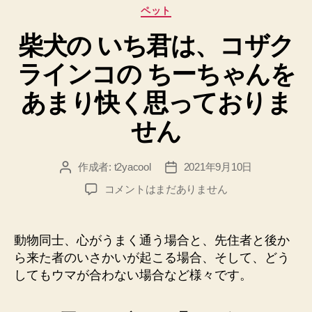
カ
ペット
テ
柴犬の いち君は、コザク
ゴ
リ
ラインコの ちーちゃんを
ー
あまり快く思っておりま
せん
作成者:
t2yacool
2021年9月10日
投
投
稿
稿
柴
コメントはまだありません
者
日
犬
の
い
動物同士、心がうまく通う場合と、先住者と後か
ち
ら来た者のいさかいが起こる場合、そして、どう
君
してもウマが合わない場合など様々です。
は、
コ
ザ