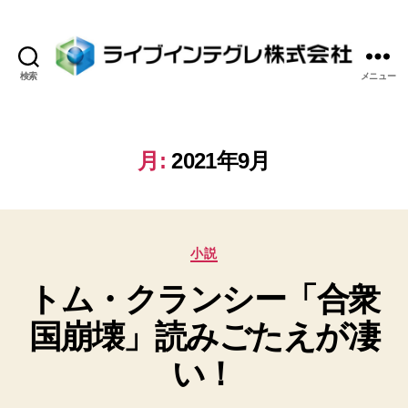
検索
メニュー
ラ
イ
ブ
イ
月:
2021年9月
ン
テ
グ
レ
カ
株
小説
テ
式
トム・クランシー「合衆
ゴ
会
リ
社
国崩壊」読みごたえが凄
ー
い！