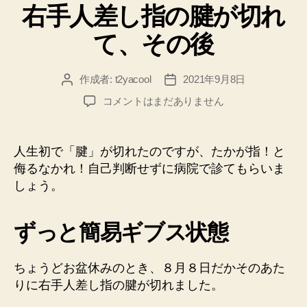
右手人差し指の腱が切れ
ゴ
リ
て、その後
ー
作成者:
t2yacool
2021年9月8日
投
投
稿
稿
右
コメントはまだありません
者
日
手
人
差
人生初で「腱」が切れたのですが、たかが指！と
し
侮るなかれ！自己判断せずに病院で診てもらいま
指
しょう。
の
腱
が
ずっと簡易ギブス状態
切
れ
て、
ちょうどお盆休みのとき、８月８日だかそのあた
そ
りに右手人差し指の腱が切れました。
の