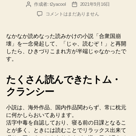
作成者:
t2yacool
2021年9月16日
投
投
稿
稿
ト
コメントはまだありません
者
日
ム・
ク
ラ
なかなか読めなった読みかけの小説「合衆国崩
ン
壊」を一念発起して、「じゃ、読むぞ！」と再開
シ
したら、ひきづりこまれ方が半端じゃなかったで
ー
す。
「合
衆
国
たくさん読んできたトム・
崩
壊」
クランシー
読
み
小説は、海外作品、国内作品関わらず、常に枕元
ご
た
に何かしらおいてあります。
え
活字中毒を自認しており、寝る前の日課となるこ
が
とが多く、ときには読むことでリラックス出来て
凄