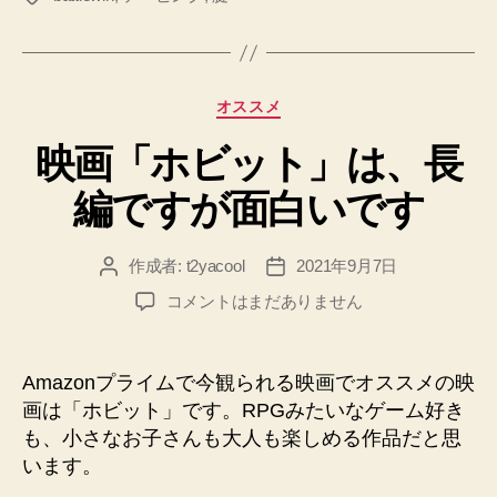
グ
カ
オススメ
テ
映画「ホビット」は、長
ゴ
リ
編ですが面白いです
ー
作成者:
t2yacool
2021年9月7日
投
投
稿
稿
映
コメントはまだありません
者
日
画
「ホ
ビ
Amazonプライムで今観られる映画でオススメの映
ッ
画は「ホビット」です。RPGみたいなゲーム好き
ト」
も、小さなお子さんも大人も楽しめる作品だと思
は、
います。
長
編