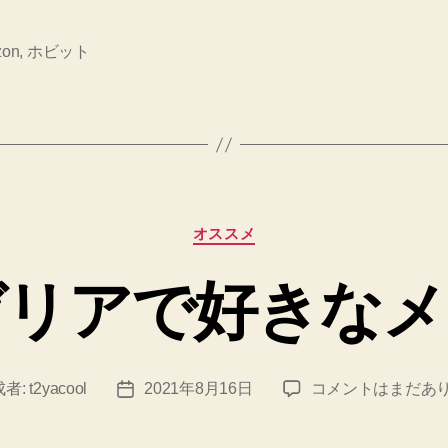
zon
,
ホビット
カ
オススメ
テ
ゴ
ゼリアで好きなメ
リ
ー
サ
成者:
t2yacool
2021年8月16日
コメントはまだあ
投
イ
稿
ゼ
日