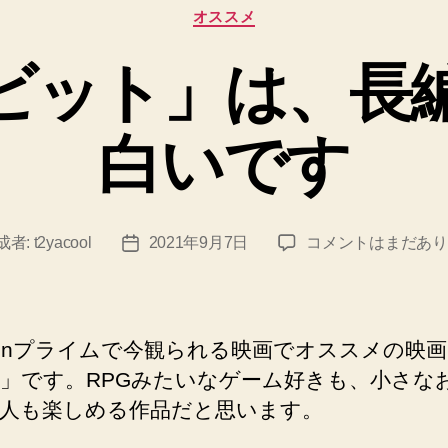
カ
オススメ
テ
ゴ
ビット」は、長
リ
ー
白いです
映
成者:
t2yacool
2021年9月7日
コメントはまだあり
投
画
稿
「ホ
日
ビ
ッ
zonプライムで今観られる映画でオススメの映
ト」
」です。RPGみたいなゲーム好きも、小さな
は、
人も楽しめる作品だと思います。
長
編