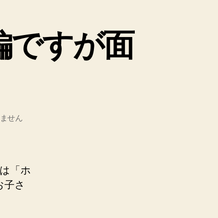
編ですが面
ません
画は「ホ
お子さ