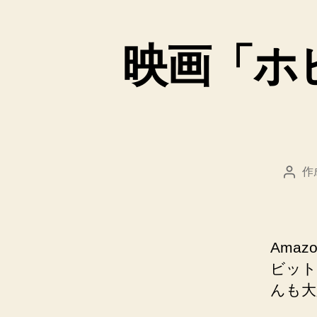
映画「ホ
作
投
稿
者
Ama
ビット
んも大