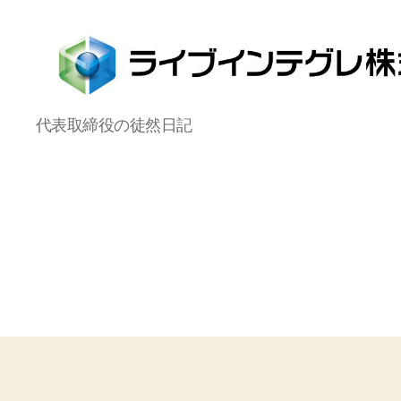
ラ
代表取締役の徒然日記
イ
ブ
イ
ン
テ
グ
レ
株
式
会
社