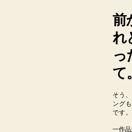
前
れ
っ
て
そう、
ングも
です。
一作品