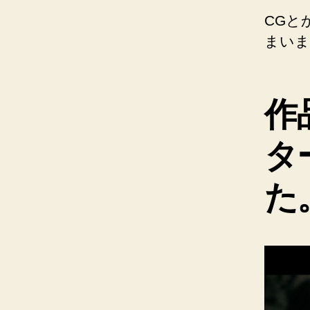
CGと
まいま
作
タ
た