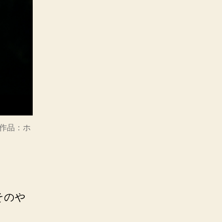
作品：ホ
そのや