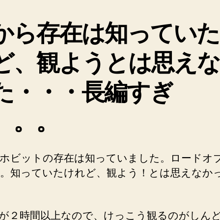
で
す
から存在は知っていた
が
面
ど、観ようとは思え
白
い
で
た・・・長編すぎ
す
へ
。。。
の
ホビットの存在は知っていました。ロードオ
。知っていたけれど、観よう！とは思えなか
が２時間以上なので、けっこう観るのがしん