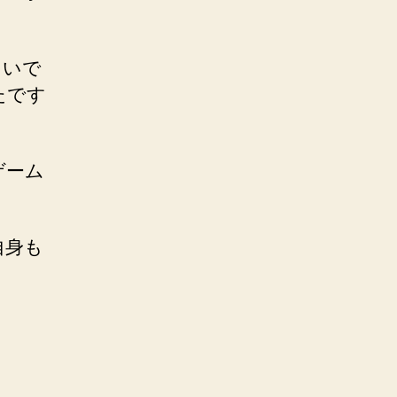
らいで
たです
ゲーム
自身も