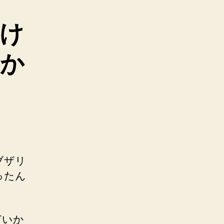
け
なか
ブザリ
ったん
どいか