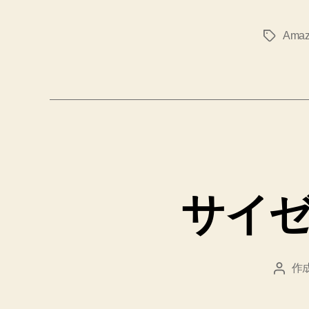
Ama
タ
グ
サイ
作
投
稿
者