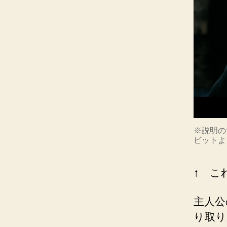
※説明の
ビットよ
↑ こ
主人公
り取り