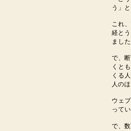
う」と
これ、
経とう
ました
で、断
くとも
くる人
人のほ
ウェブ
ってい
で、数