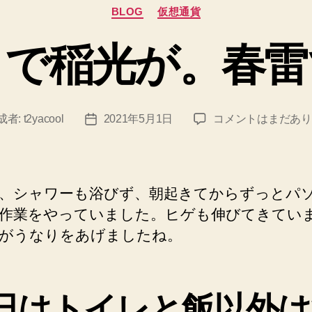
カ
BLOG
仮想通貨
テ
ゴ
まで稲光が。春雷
リ
ー
先
成者:
t2yacool
2021年5月1日
コメントはまだあり
投
ほ
稿
ど
日
ま
で
、シャワーも浴びず、朝起きてからずっとパ
稲
作業をやっていました。ヒゲも伸びてきてい
光
がうなりをあげましたね。
が。
春
雷
で
日はトイレと飯以外は
す