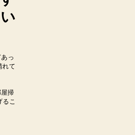
てい
どあっ
晴れて
部屋掃
げるこ