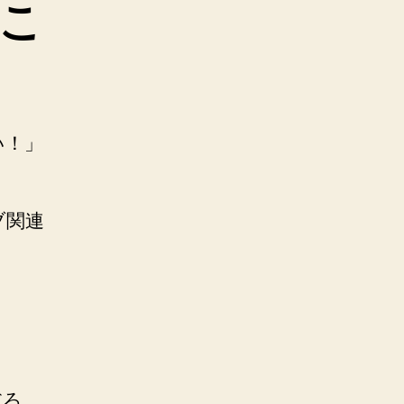
こ
い！」
ブ関連
だろ