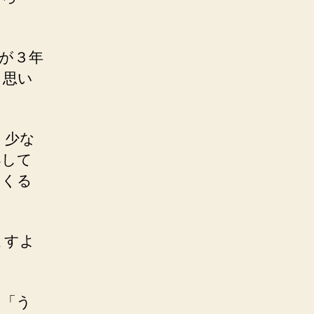
が３年
と思い
、少な
案して
てくる
ますよ
、「う