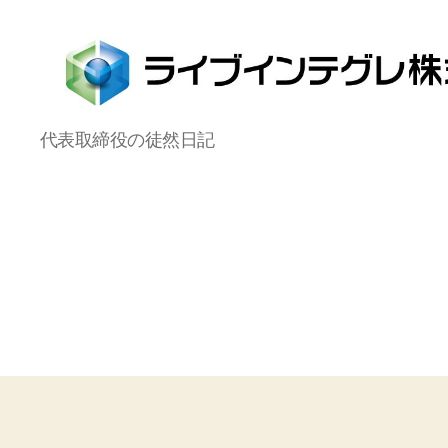
ラ
代表取締役の徒然日記
イ
ブ
イ
ン
テ
グ
レ
株
式
会
社