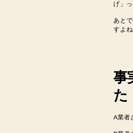
げ」っ
あとで
すよね
事
た
A業者