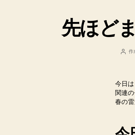
先ほど
作
投
稿
者
今日は
関連の
春の雷
今