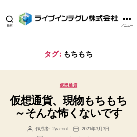
検索
メニュー
ラ
イ
ブ
イ
タグ:
もちもち
ン
テ
グ
レ
カ
株
仮想通貨
テ
式
仮想通貨、現物もちもち
ゴ
会
リ
社
～そんな怖くないです
ー
作成者:
t2yacool
2021年3月3日
投
投
稿
稿