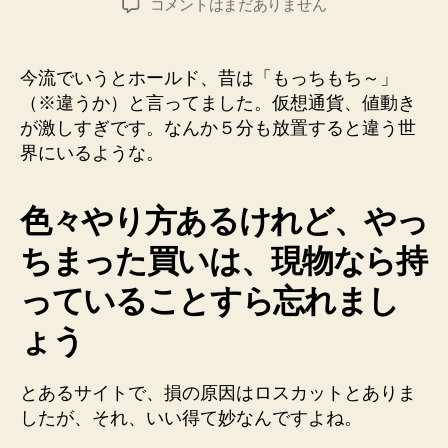
仮
コメントはまだありません
者
日
想
通
貨、
今流でいうとホールド、昔は「もっちもち～」
現
（※違うか）と言ってました。仮想通貨、値動き
物
が激しすぎです。なんか５分も放置すると違う世
も
界にいるような。
ち
も
ち
色々やり方あるけれど、やっ
～
そ
ちまった買いは、現物なら持
ん
っていることすら忘れまし
な
怖
ょう
く
な
い
とあるサイトで、損の原因はロスカットとありま
で
したが、それ、いい得て妙なんですよね。
す
へ