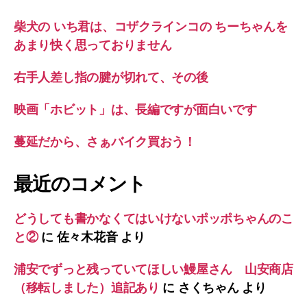
柴犬の いち君は、コザクラインコの ちーちゃんを
あまり快く思っておりません
右手人差し指の腱が切れて、その後
映画「ホビット」は、長編ですが面白いです
蔓延だから、さぁバイク買おう！
最近のコメント
どうしても書かなくてはいけないポッポちゃんのこ
と②
に
佐々木花音
より
浦安でずっと残っていてほしい鰻屋さん 山安商店
（移転しました）追記あり
に
さくちゃん
より