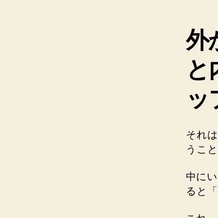
外
と
ッ
それは
うこと
中にい
ると「