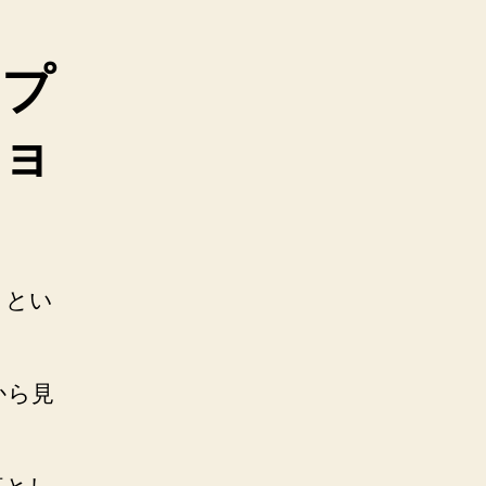
ップ
ショ
うとい
から見