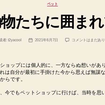
カ
ペット
テ
ゴ
動物たちに囲まれ
リ
ー
動
成者:
t2yacool
2021年6月7日
コメントはまだあり
投
物
稿
た
日
ち
に
ショップには個人的に、一方ならぬ想いがあ
囲
れは自分が最初に手掛けた今から思えば無謀
ま
からです。
れ
て
へ
、今でもペットショップに行けば、当時を思
の