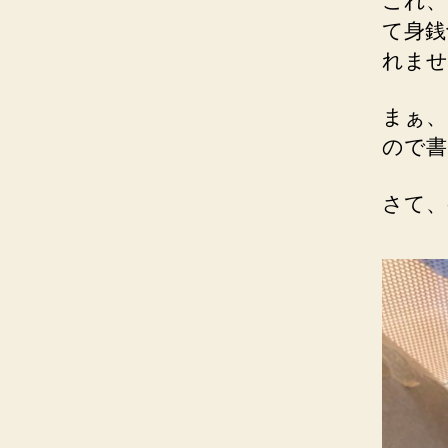
これ、
て身銭
れませ
まぁ、
ので書
さて、