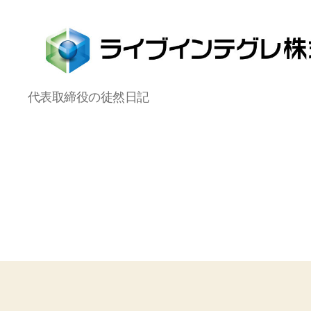
ラ
代表取締役の徒然日記
イ
ブ
イ
ン
テ
グ
レ
株
式
会
社