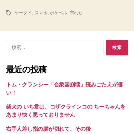
ケータイ
,
スマホ
,
ポケベル
,
忘れた
タ
グ
検
索
対
象:
最近の投稿
トム・クランシー「合衆国崩壊」読みごたえが凄
い！
柴犬の いち君は、コザクラインコの ちーちゃんを
あまり快く思っておりません
右手人差し指の腱が切れて、その後