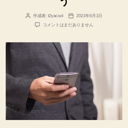
う
作成者:
t2yacool
2021年6月1日
投
投
稿
稿
６
コメントはまだありません
者
日
月
１
日
ス
マ
ホ
を
家
に
置
き
忘
れ
た
け
ど、