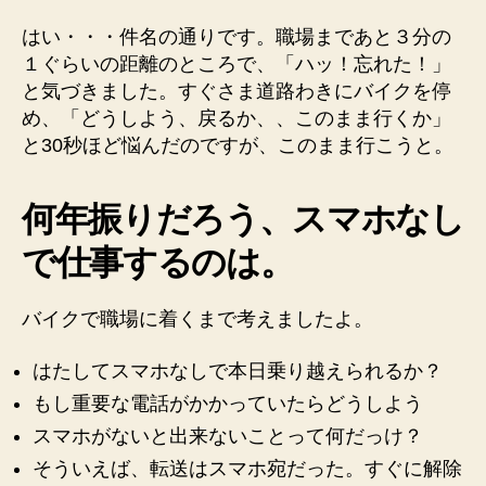
今
はい・・・件名の通りです。職場まであと３分の
日
は
１ぐらいの距離のところで、「ハッ！忘れた！」
ス
と気づきました。すぐさま道路わきにバイクを停
マ
め、「どうしよう、戻るか、、このまま行くか」
ホ
と30秒ほど悩んだのですが、このまま行こうと。
な
し
で
何年振りだろう、スマホなし
い
で仕事するのは。
っ
て
み
バイクで職場に着くまで考えましたよ。
よ
う
はたしてスマホなしで本日乗り越えられるか？
へ
の
もし重要な電話がかかっていたらどうしよう
スマホがないと出来ないことって何だっけ？
そういえば、転送はスマホ宛だった。すぐに解除