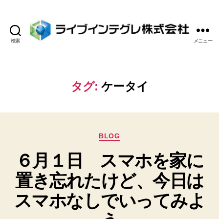
検索
メニュー
ラ
イ
ブ
イ
タグ:
ケータイ
ン
テ
グ
レ
カ
株
BLOG
テ
式
６月１日 スマホを家に
ゴ
会
リ
社
置き忘れたけど、今日は
ー
スマホなしでいってみよ