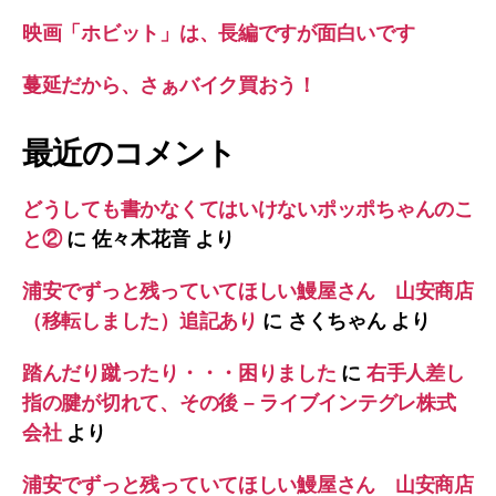
映画「ホビット」は、長編ですが面白いです
蔓延だから、さぁバイク買おう！
最近のコメント
どうしても書かなくてはいけないポッポちゃんのこ
と②
に
佐々木花音
より
浦安でずっと残っていてほしい鰻屋さん 山安商店
（移転しました）追記あり
に
さくちゃん
より
踏んだり蹴ったり・・・困りました
に
右手人差し
指の腱が切れて、その後 – ライブインテグレ株式
会社
より
浦安でずっと残っていてほしい鰻屋さん 山安商店