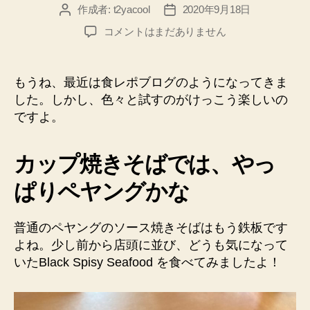
作成者:
t2yacool
2020年9月18日
投
投
稿
稿
ペ
コメントはまだありません
者
日
ヤ
ン
グ
もうね、最近は食レポブログのようになってきま
ブ
した。しかし、色々と試すのがけっこう楽しいの
ラ
ですよ。
ッ
ク
ス
カップ焼きそばでは、やっ
パ
イ
ぱりペヤングかな
シ
ー
普通のペヤングのソース焼きそばはもう鉄板です
や
よね。少し前から店頭に並び、どうも気になって
き
そ
いたBlack Spisy Seafood を食べてみましたよ！
ば
シ
ー