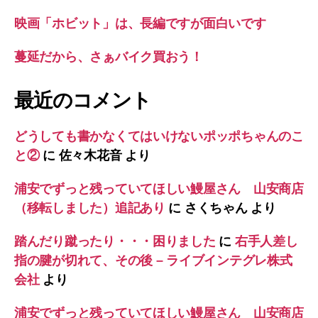
映画「ホビット」は、長編ですが面白いです
蔓延だから、さぁバイク買おう！
最近のコメント
どうしても書かなくてはいけないポッポちゃんのこ
と②
に
佐々木花音
より
浦安でずっと残っていてほしい鰻屋さん 山安商店
（移転しました）追記あり
に
さくちゃん
より
踏んだり蹴ったり・・・困りました
に
右手人差し
指の腱が切れて、その後 – ライブインテグレ株式
会社
より
浦安でずっと残っていてほしい鰻屋さん 山安商店