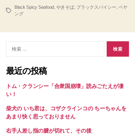
Black Spicy Seafood
,
やきそば
,
ブラックスパイシー
,
ペヤ
タ
ング
グ
検
索
対
象:
最近の投稿
トム・クランシー「合衆国崩壊」読みごたえが凄
い！
柴犬の いち君は、コザクラインコの ちーちゃんを
あまり快く思っておりません
右手人差し指の腱が切れて、その後