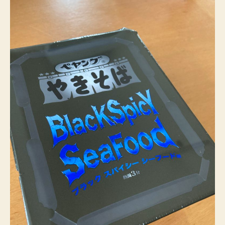
フ
ー
ド
味
へ
の