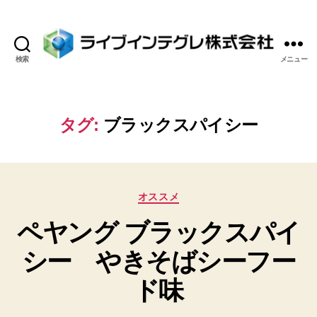
検索
メニュー
ラ
イ
ブ
イ
タグ:
ブラックスパイシー
ン
テ
グ
レ
カ
株
オススメ
テ
式
ペヤング ブラックスパイ
ゴ
会
リ
社
シー やきそばシーフー
ー
ド味