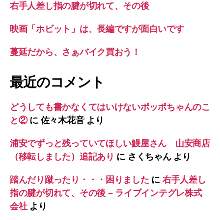
右手人差し指の腱が切れて、その後
映画「ホビット」は、長編ですが面白いです
蔓延だから、さぁバイク買おう！
最近のコメント
どうしても書かなくてはいけないポッポちゃんのこ
と②
に
佐々木花音
より
浦安でずっと残っていてほしい鰻屋さん 山安商店
（移転しました）追記あり
に
さくちゃん
より
踏んだり蹴ったり・・・困りました
に
右手人差し
指の腱が切れて、その後 – ライブインテグレ株式
会社
より