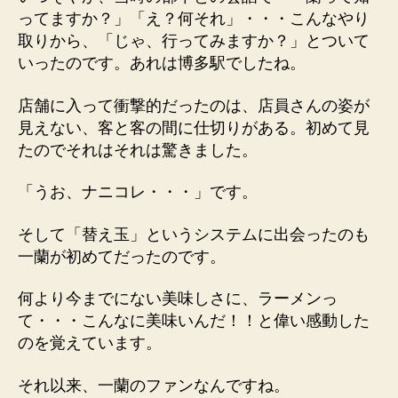
め
ってますか？」「え？何それ」・・・こんなやり
で
取りから、「じゃ、行ってみますか？」とついて
と
いったのです。あれは博多駅でしたね。
う！
へ
店舗に入って衝撃的だったのは、店員さんの姿が
の
見えない、客と客の間に仕切りがある。初めて見
たのでそれはそれは驚きました。
「うお、ナニコレ・・・」です。
そして「替え玉」というシステムに出会ったのも
一蘭が初めてだったのです。
何より今までにない美味しさに、ラーメンっ
て・・・こんなに美味いんだ！！と偉い感動した
のを覚えています。
それ以来、一蘭のファンなんですね。