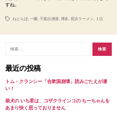
すね。
ねとらぼ
,
一蘭
,
千葉出洲港
,
博多
,
長浜ラーメン
,
１位
タ
グ
検
索
対
象:
最近の投稿
トム・クランシー「合衆国崩壊」読みごたえが凄
い！
柴犬の いち君は、コザクラインコの ちーちゃんを
あまり快く思っておりません