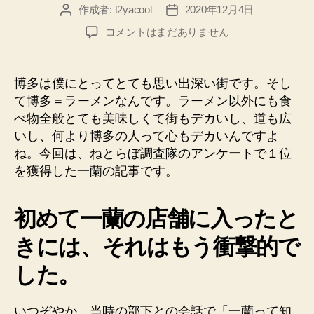
作成者:
t2yacool
2020年12月4日
投
投
稿
稿
最
コメントはまだありません
者
日
強
の
博
博多は僕にとってとても思い出深い街です。そし
多
て博多＝ラーメンなんです。ラーメン以外にも食
ラ
べ物全般とても美味しくて街もデカいし、道も広
ー
いし、何より博多の人って心もデカいんですよ
メ
ね。今回は、ねとらぼ調査隊のアンケートで１位
ン
を獲得した一蘭の記事です。
チ
ェ
ー
初めて一蘭の店舗に入ったと
ン
が
きには、それはもう衝撃的で
決
定！
した。
「一
蘭」
お
いつぞやか、当時の部下との会話で「一蘭って知