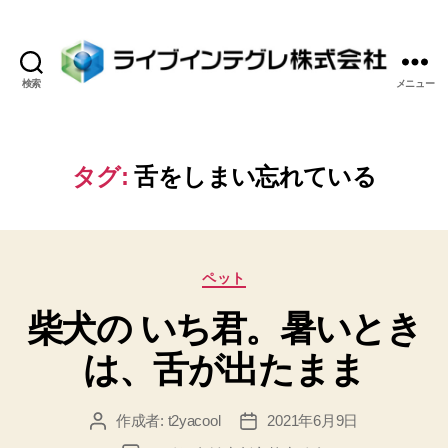
検索
メニュー
ラ
イ
ブ
イ
タグ:
舌をしまい忘れている
ン
テ
グ
レ
カ
株
ペット
テ
式
柴犬の いち君。暑いとき
ゴ
会
リ
社
は、舌が出たまま
ー
作成者:
t2yacool
2021年6月9日
投
投
稿
稿