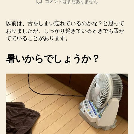
柴
コメントはまだありません
者
日
犬
の
い
以前は、舌をしまい忘れているのかな？と思って
ち
おりましたが、しっかり起きているときでも舌が
君。
でていることがあります。
暑
い
と
暑いからでしょうか？
き
は、
舌
が
出
た
ま
ま
へ
の