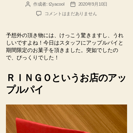
作成者:
t2yacool
2020年9月10日
投
投
稿
稿
ス
コメントはまだありません
者
日
タ
ッ
フ
予想外の頂き物には、けっこう驚きますし、うれ
か
しいですよね！今日はスタッフにアップルパイと
ら
期間限定のお菓子を頂きました。突如でしたの
思
で、びっくりでした！
い
が
け
ＲＩＮＧＯというお店のアッ
ず
頂
プルパイ
い
た
ア
ッ
プ
ル
パ