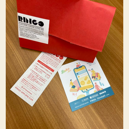
イ
が
神
美
味
い！
へ
の