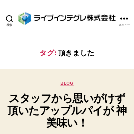
検索
メニュー
ラ
イ
ブ
イ
タグ:
頂きました
ン
テ
グ
レ
カ
株
BLOG
テ
式
スタッフから思いがけず
ゴ
会
リ
社
頂いたアップルパイが 神
ー
美味い！