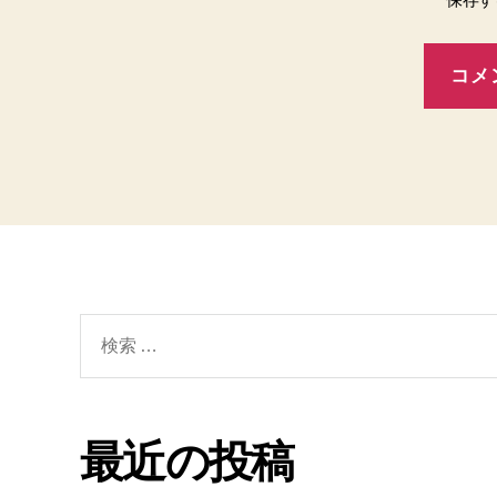
検
索
対
象:
最近の投稿