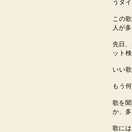
うタイ
この歌
人が多
先日、
ット検
いい歌
もう何
歌を聞
か、多
歌には