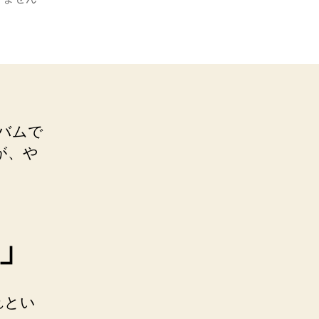
ルバムで
が、や
」
れとい