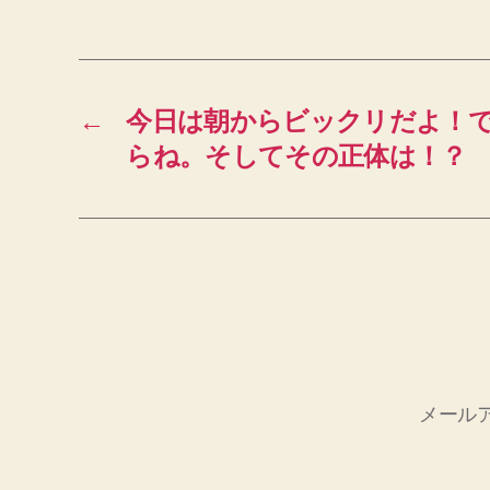
←
今日は朝からビックリだよ！
らね。そしてその正体は！？
メール