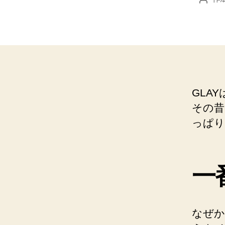
稿
者
GLA
その昔
っぱり
一
なぜか