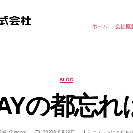
ホーム
会社概
カ
BLOG
テ
ゴ
LAYの都忘れ
リ
ー
GLAY
成者:
t2yacool
2020年8月29日
コメントはまだあ
投