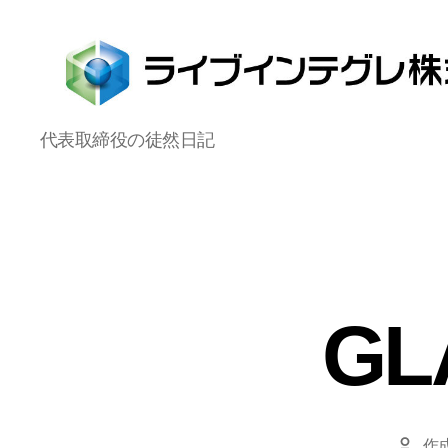
ラ
代表取締役の徒然日記
イ
ブ
イ
ン
テ
グ
レ
株
G
式
会
社
作
投