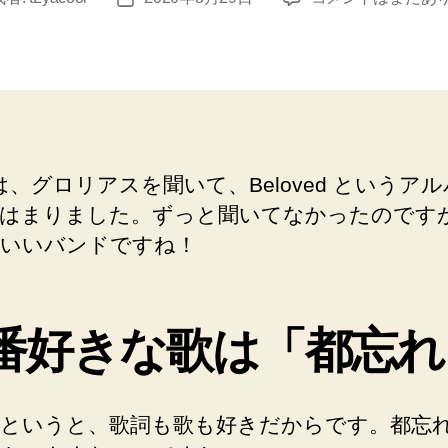
の
稿
都
日
忘
れ
は、
へ
の
Yは、グロリアスを聞いて、Beloved というア
はまりました。ずっと聞いてなかったのです
いいバンドですね！
番好きな歌は「都忘れ
というと、歌詞も歌も好きだからです。都忘