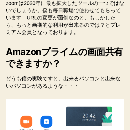
で
zoomは2020年に最も拡大したツールの一つではな
画
いでしょうか。僕も毎日職場で使わせてもらって
面
います。URLの変更が面倒なのと、もしかした
共
ら、もっと画期的な利用が出来るのでは？とプレ
有
ミアム会員となっております。
や
っ
て
Amazonプライムの画面共有
み
よ
できますか？
う！
へ
どうも僕の実験ですと、出来るパソコンと出来な
の
いパソコンがあるような・・・