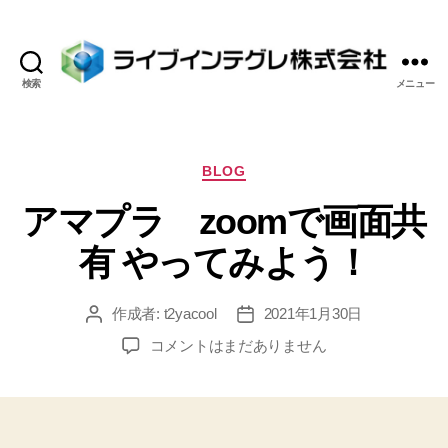
検索
メニュー
ラ
イ
ブ
イ
カ
BLOG
ン
テ
アマプラ zoomで画面共
テ
ゴ
グ
リ
有 やってみよう！
レ
ー
株
式
作成者:
t2yacool
2021年1月30日
投
投
会
稿
稿
社
ア
コメントはまだありません
者
日
マ
プ
ラ
zoom