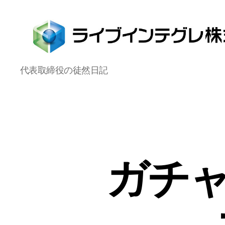
ラ
代表取締役の徒然日記
イ
ブ
イ
ン
テ
グ
レ
株
ガチャ
式
会
社