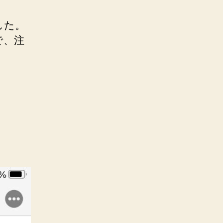
した。
で、注