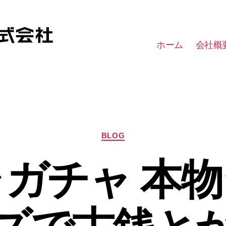
ホーム
会社概
カ
BLOG
テ
ゴ
ガチャ 本
リ
ー