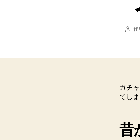
作
投
稿
者
ガチャ
てしま
昔