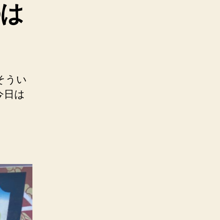
のは
そうい
今日は