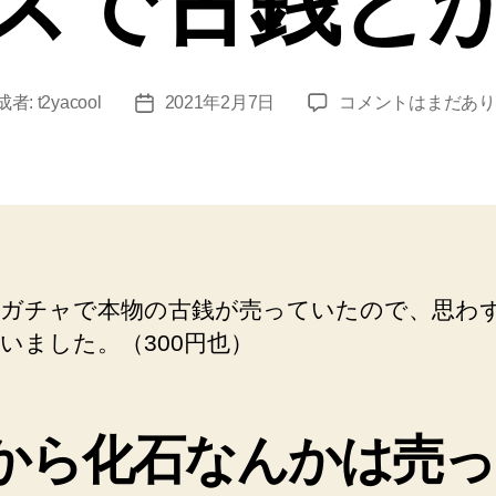
ズで古銭と
ガ
成者:
t2yacool
2021年2月7日
コメントはまだあり
投
チ
稿
ャ
日
ガ
チ
ャ
本
物
ガチャで本物の古銭が売っていたので、思わ
シ
いました。（300円也）
リ
ー
ズ
で
から化石なんかは売っ
古
銭