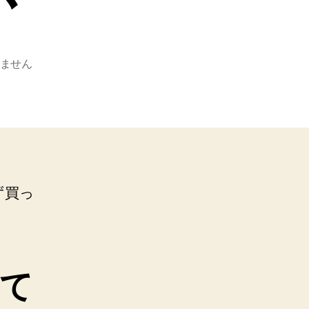
か
ません
ず買っ
て