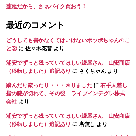
蔓延だから、さぁバイク買おう！
最近のコメント
どうしても書かなくてはいけないポッポちゃんのこ
と②
に
佐々木花音
より
浦安でずっと残っていてほしい鰻屋さん 山安商店
（移転しました）追記あり
に
さくちゃん
より
踏んだり蹴ったり・・・困りました
に
右手人差し
指の腱が切れて、その後 – ライブインテグレ株式
会社
より
浦安でずっと残っていてほしい鰻屋さん 山安商店
（移転しました）追記あり
に
名無し
より