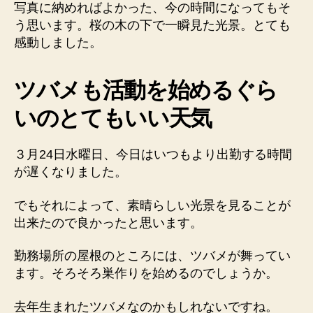
で
写真に納めればよかった、今の時間になってもそ
一
う思います。桜の木の下で一瞬見た光景。とても
瞬
感動しました。
見
た
光
ツバメも活動を始めるぐら
景
いのとてもいい天気
に
物
語
３月24日水曜日、今日はいつもより出勤する時間
を
が遅くなりました。
感
じ
でもそれによって、素晴らしい光景を見ることが
た
へ
出来たので良かったと思います。
の
勤務場所の屋根のところには、ツバメが舞ってい
ます。そろそろ巣作りを始めるのでしょうか。
去年生まれたツバメなのかもしれないですね。