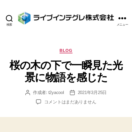
検索
メニュー
ラ
イ
ブ
イ
カ
BLOG
ン
テ
桜の木の下で一瞬見た光
テ
ゴ
グ
リ
景に物語を感じた
レ
ー
株
式
作成者:
t2yacool
2021年3月25日
投
投
会
稿
稿
社
桜
コメントはまだありません
者
日
の
木
の
下