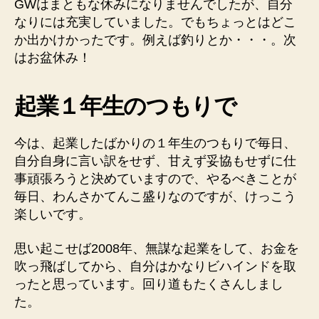
み
GWはまともな休みになりませんでしたが、自分
ま
なりには充実していました。でもちょっとはどこ
で
か出かけかったです。例えば釣りとか・・・。次
一
はお盆休み！
気
に
走
起業１年生のつもりで
り
ま
今は、起業したばかりの１年生のつもりで毎日、
す！
へ
自分自身に言い訳をせず、甘えず妥協もせずに仕
の
事頑張ろうと決めていますので、やるべきことが
毎日、わんさかてんこ盛りなのですが、けっこう
楽しいです。
思い起こせば2008年、無謀な起業をして、お金を
吹っ飛ばしてから、自分はかなりビハインドを取
ったと思っています。回り道もたくさんしまし
た。