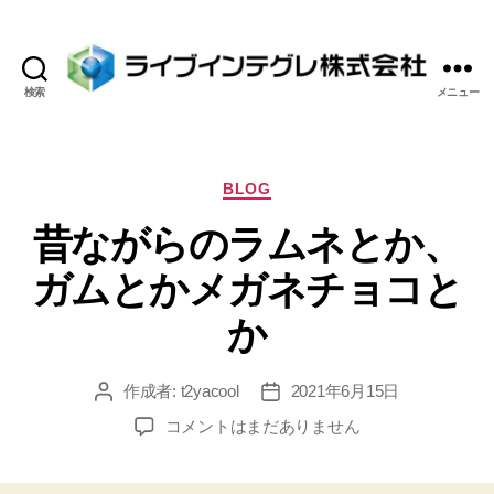
検索
メニュー
ラ
イ
ブ
イ
カ
BLOG
ン
テ
昔ながらのラムネとか、
テ
ゴ
グ
リ
ガムとかメガネチョコと
レ
ー
株
か
式
会
社
作成者:
t2yacool
2021年6月15日
投
投
稿
稿
昔
コメントはまだありません
者
日
な
が