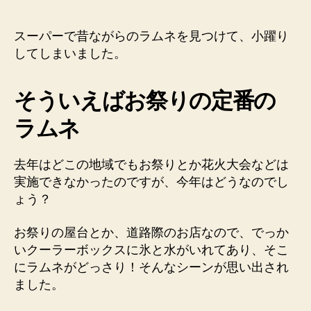
ら
の
ラ
スーパーで昔ながらのラムネを見つけて、小躍り
ム
してしまいました。
ネ
と
そういえばお祭りの定番の
か、
ガ
ラムネ
ム
と
か
去年はどこの地域でもお祭りとか花火大会などは
メ
実施できなかったのですが、今年はどうなのでし
ガ
ょう？
ネ
チ
お祭りの屋台とか、道路際のお店なので、でっか
ョ
コ
いクーラーボックスに氷と水がいれてあり、そこ
と
にラムネがどっさり！そんなシーンが思い出され
か
ました。
へ
の