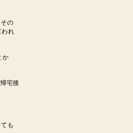
（その
言われ
とか
帰宅後
っても