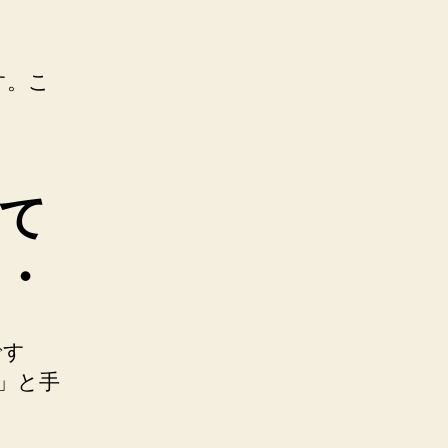
す。こ
て
・
です
」と手