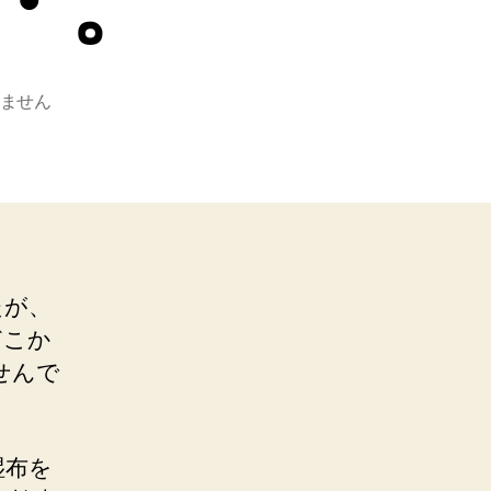
・。
ません
たが、
どこか
せんで
湿布を