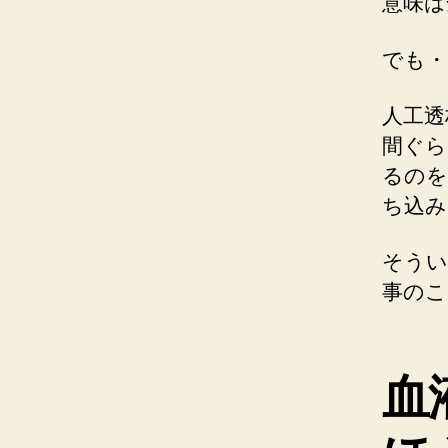
意味は
でも・
人工透
間ぐら
るのを
ち込み
そうい
事のこ
血