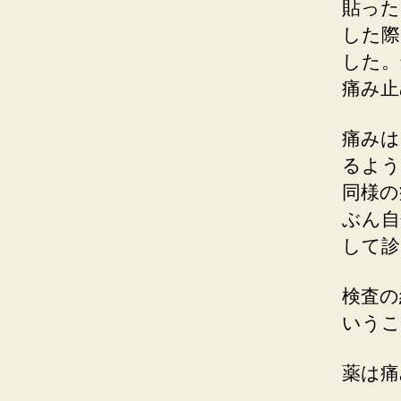
貼った
した際
した。
痛み止
痛みは
るよう
同様の
ぶん自
して診
検査の
いうこ
薬は痛