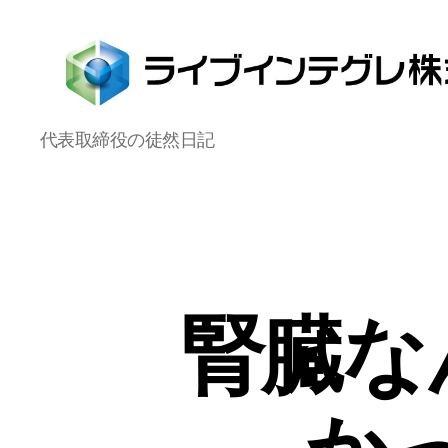
ラ
代表取締役の徒然日記
イ
ブ
イ
ン
テ
グ
レ
株
腎臓な
式
会
社