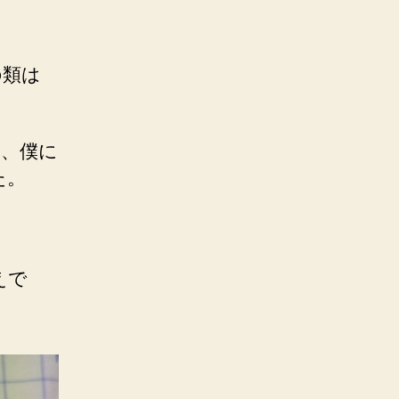
の類は
は、僕に
た。
えで