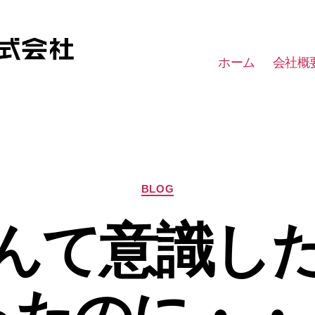
ホーム
会社概
カ
BLOG
テ
ゴ
んて意識し
リ
ー