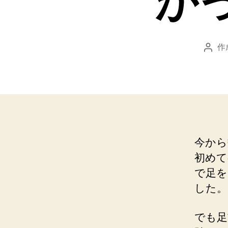
か
作
投
稿
者
今から
初めて
で足を
した。
でも足