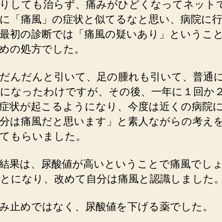
の
りしても治らず、痛みがひどくなってネット
に・・・。
に「痛風」の症状と似てるなと思い、病院に
へ
最初の診断では「痛風の疑いあり」というこ
の
めの処方でした。
だんだんと引いて、足の腫れも引いて、普通
になったわけですが、その後、一年に１回か
症状が起こるようになり、今度は近くの病院
分は痛風だと思います」と素人ながらの考え
てもらいました。
結果は、尿酸値が高いということで痛風でし
とになり、改めて自分は痛風と認識しました
み止めではなく、尿酸値を下げる薬でした。