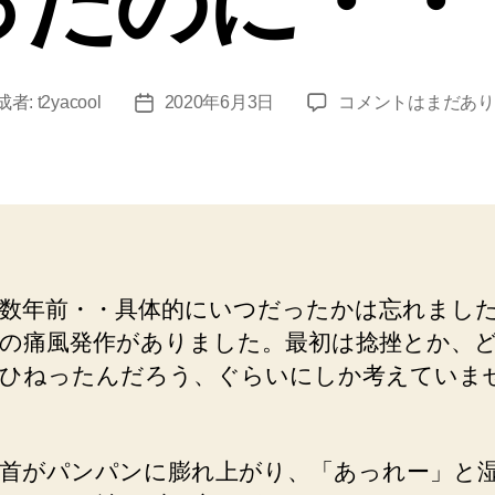
ったのに・・
腎
成者:
t2yacool
2020年6月3日
コメントはまだあり
投
臓
稿
な
日
ん
て
意
識
し
数年前・・具体的にいつだったかは忘れまし
た
の痛風発作がありました。最初は捻挫とか、
こ
と
ひねったんだろう、ぐらいにしか考えていま
な
か
っ
首がパンパンに膨れ上がり、「あっれー」と
た