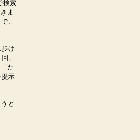
で検索
行きま
とで、
に歩け
２回、
に「た
を提示
ょうと
。