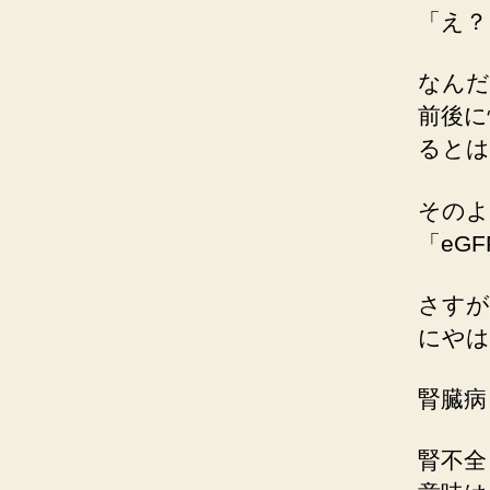
「え？
なんだ
前後に
るとは
そのよ
「eG
さすが
にやは
腎臓病
腎不全