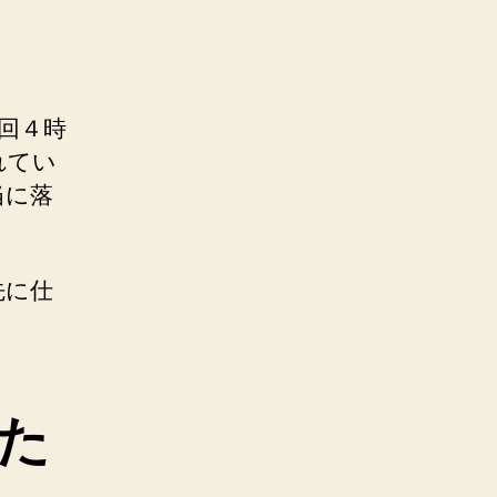
回４時
れてい
当に落
先に仕
た