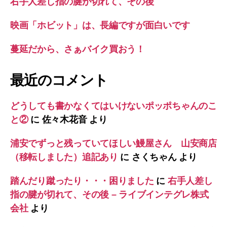
右手人差し指の腱が切れて、その後
映画「ホビット」は、長編ですが面白いです
蔓延だから、さぁバイク買おう！
最近のコメント
どうしても書かなくてはいけないポッポちゃんのこ
と②
に
佐々木花音
より
浦安でずっと残っていてほしい鰻屋さん 山安商店
（移転しました）追記あり
に
さくちゃん
より
踏んだり蹴ったり・・・困りました
に
右手人差し
指の腱が切れて、その後 – ライブインテグレ株式
会社
より