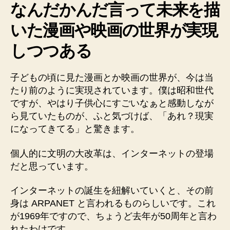
い
なんだかんだ言って未来を描
る
いた漫画や映画の世界が実現
け
れ
しつつある
ど、
未
来
子どもの頃に見た漫画とか映画の世界が、今は当
を
たり前のように実現されています。僕は昭和世代
想
ですが、やはり子供心にすごいなぁと感動しなが
像
ら見ていたものが、ふと気づけば、「あれ？現実
す
る
になってきてる」と驚きます。
と
面
個人的に文明の大改革は、インターネットの登場
白
だと思っています。
い
へ
インターネットの誕生を紐解いていくと、その前
の
身は ARPANET と言われるものらしいです。これ
が1969年ですので、ちょうど去年が50周年と言わ
れたわけです。