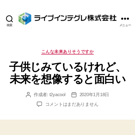
検索
メニュー
ラ
イ
ブ
イ
カ
こんな未来ありそうですか
ン
テ
子供じみているけれど、
テ
ゴ
グ
リ
未来を想像すると面白い
レ
ー
株
式
作成者:
t2yacool
2020年1月18日
投
投
会
稿
稿
社
子
コメントはまだありません
者
日
供
じ
み
て