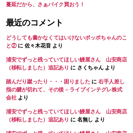
蔓延だから、さぁバイク買おう！
最近のコメント
どうしても書かなくてはいけないポッポちゃんのこ
と②
に
佐々木花音
より
浦安でずっと残っていてほしい鰻屋さん 山安商店
（移転しました）追記あり
に
さくちゃん
より
踏んだり蹴ったり・・・困りました
に
右手人差し
指の腱が切れて、その後 – ライブインテグレ株式
会社
より
浦安でずっと残っていてほしい鰻屋さん 山安商店
（移転しました）追記あり
に
名無し
より