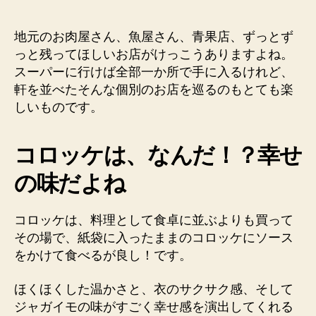
山
駅
近
地元のお肉屋さん、魚屋さん、青果店、ずっとず
辺
っと残ってほしいお店がけっこうありますよね。
で
スーパーに行けば全部一か所で手に入るけれど、
コ
軒を並べたそんな個別のお店を巡るのもとても楽
ロ
しいものです。
ッ
ケ
と
コロッケは、なんだ！？幸せ
メ
ン
の味だよね
チ
が
コロッケは、料理として食卓に並ぶよりも買って
食
べ
その場で、紙袋に入ったままのコロッケにソース
た
をかけて食べるが良し！です。
く
な
ほくほくした温かさと、衣のサクサク感、そして
っ
ジャガイモの味がすごく幸せ感を演出してくれる
た