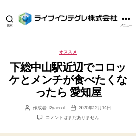
検索
メニュー
ラ
イ
ブ
イ
カ
オススメ
ン
テ
下総中山駅近辺でコロッ
テ
ゴ
グ
リ
ケとメンチが食べたくな
レ
ー
株
ったら 愛知屋
式
会
社
作成者:
t2yacool
2020年12月14日
投
投
稿
稿
下
コメントはまだありません
者
日
総
中