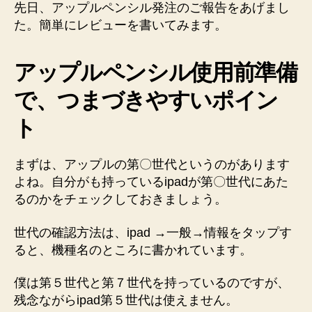
ン
先日、アップルペンシル発注のご報告をあげまし
シ
た。簡単にレビューを書いてみます。
ル！
使
アップルペンシル使用前準備
え
る
で、つまづきやすいポイン
と
い
ト
う
結
論
まずは、アップルの第〇世代というのがあります
へ
よね。自分がも持っているipadが第〇世代にあた
の
るのかをチェックしておきましょう。
世代の確認方法は、ipad →一般→情報をタップす
ると、機種名のところに書かれています。
僕は第５世代と第７世代を持っているのですが、
残念ながらipad第５世代は使えません。