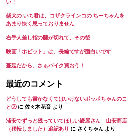
い！
柴犬の いち君は、コザクラインコの ちーちゃんを
あまり快く思っておりません
右手人差し指の腱が切れて、その後
映画「ホビット」は、長編ですが面白いです
蔓延だから、さぁバイク買おう！
最近のコメント
どうしても書かなくてはいけないポッポちゃんのこ
と②
に
佐々木花音
より
浦安でずっと残っていてほしい鰻屋さん 山安商店
（移転しました）追記あり
に
さくちゃん
より