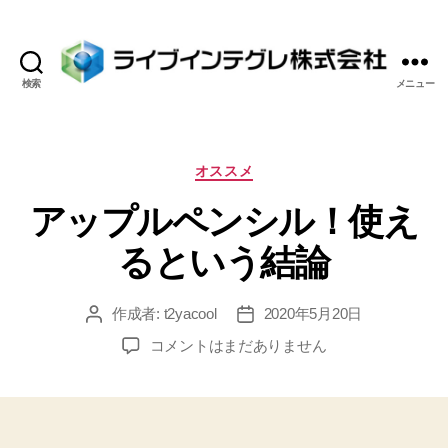
検索
メニュー
ラ
イ
ブ
イ
カ
オススメ
ン
テ
アップルペンシル！使え
テ
ゴ
グ
リ
るという結論
レ
ー
株
式
作成者:
t2yacool
2020年5月20日
投
投
会
稿
稿
社
ア
コメントはまだありません
者
日
ッ
プ
ル
ペ