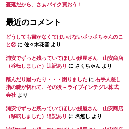
蔓延だから、さぁバイク買おう！
最近のコメント
どうしても書かなくてはいけないポッポちゃんのこ
と②
に
佐々木花音
より
浦安でずっと残っていてほしい鰻屋さん 山安商店
（移転しました）追記あり
に
さくちゃん
より
踏んだり蹴ったり・・・困りました
に
右手人差し
指の腱が切れて、その後 – ライブインテグレ株式
会社
より
浦安でずっと残っていてほしい鰻屋さん 山安商店
（移転しました）追記あり
に
名無し
より