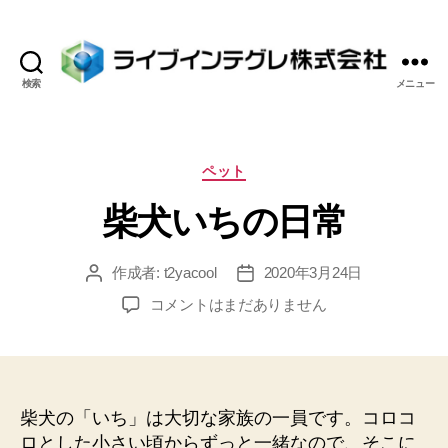
検索
メニュー
ラ
イ
ブ
イ
カ
ペット
ン
テ
柴犬いちの日常
テ
ゴ
グ
リ
レ
ー
作成者:
t2yacool
2020年3月24日
投
投
株
稿
稿
式
柴
コメントはまだありません
者
日
会
犬
社
い
ち
の
日
柴犬の「いち」は大切な家族の一員です。コロコ
常
ロとした小さい頃からずっと一緒なので、そこに