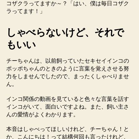
ン
コザクラってますか～？「はい、僕は毎日コザク
コ
ラってます！」
の
チ
しゃべらないけど、それで
ー
ち
もいい
ゃ
ん
の
チーちゃんは、以前飼っていたセキセイインコの
フ
ポッポちゃんのときのように言葉を覚えさせる努
リ
力をしませんでしたので、まったくしゃべりませ
フ
ん。
リ
フ
リ
インコ関係の動画を見ていると色々な言葉を話す
フ
インコがいて、面白いですよね。また、飼い主さ
リ
んの愛情がよくわかります。
へ
の
本音はしゃべってほしいけれど、チーちゃん！と
か、こんにちは！って結構何回も言ったけれど、