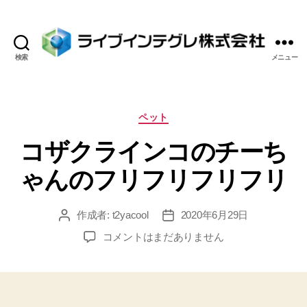
検索
メニュー
ラ
イ
ブ
イ
カ
ペット
ン
テ
コザクラインコのチーち
テ
ゴ
グ
リ
ゃんのフリフリフリフリ
レ
ー
株
式
作成者:
t2yacool
2020年6月29日
投
投
会
稿
稿
社
コ
コメントはまだありません
者
日
ザ
ク
ラ
イ