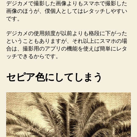
チ
デジカメで撮影した画像よりもスマホで撮影した
の
画像のほうが、僕個人としてはレタッチしやすい
際、
です。
つ
い
デジカメの使用頻度が以前よりも格段に下がった
つ
ということもありますが、それ以上にスマホの場
い
合は、撮影用のアプリの機能を使えば簡単にレタ
セ
ッチできるからです。
ピ
ア
色
セピア色にしてしまう
へ
の