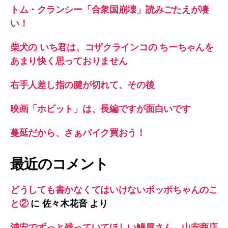
トム・クランシー「合衆国崩壊」読みごたえが凄
い！
柴犬の いち君は、コザクラインコの ちーちゃんを
あまり快く思っておりません
右手人差し指の腱が切れて、その後
映画「ホビット」は、長編ですが面白いです
蔓延だから、さぁバイク買おう！
最近のコメント
どうしても書かなくてはいけないポッポちゃんのこ
と②
に
佐々木花音
より
浦安でずっと残っていてほしい鰻屋さん 山安商店