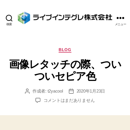
検索
メニュー
ラ
イ
ブ
イ
カ
BLOG
ン
テ
画像レタッチの際、つい
テ
ゴ
グ
リ
ついセピア色
レ
ー
株
式
作成者:
t2yacool
2020年1月23日
投
投
会
稿
稿
社
画
コメントはまだありません
者
日
像
レ
タ
ッ