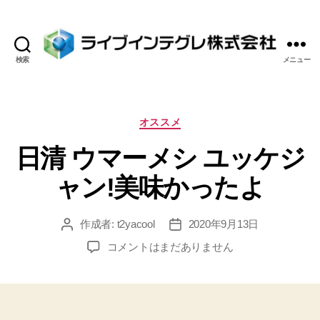
検索
メニュー
ラ
イ
ブ
イ
カ
オススメ
ン
テ
日清 ウマーメシ ユッケジ
テ
ゴ
グ
リ
ャン!美味かったよ
レ
ー
株
式
作成者:
t2yacool
2020年9月13日
投
投
会
稿
稿
社
日
コメントはまだありません
者
日
清
ウ
マ
ー