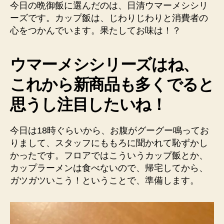
メ
今日の晩御飯に選んだのは、日清ウマーメシシリ
シ
ーズです。カップ飯は、じわりじわりと消費者の
ユ
心をつかんでいます。果たしてお味は！？
ッ
ケ
ジ
ウマーメシシリーズはね、
ャ
これから新商品も多くでると
ン!
美
思うし注目したいね！
味
か
っ
今日は18時ぐらいから、お腹がグーグー鳴ってお
た
りまして、スタッフにももろに聞かれて恥ずかし
よ
かったです。フロアではこういうカップ飯とか、
へ
カップラーメンは食べないので、帰宅してから、
の
ガツガツいこう！ということで、準備します。