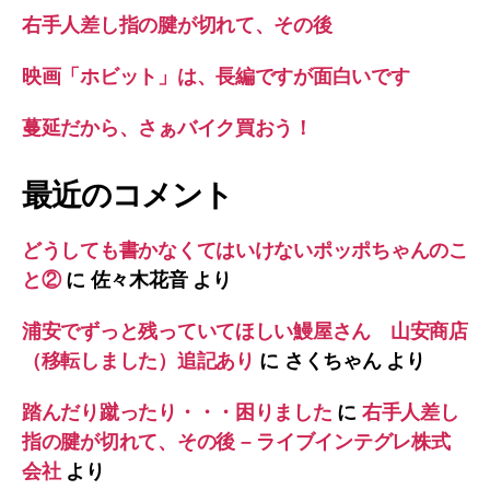
右手人差し指の腱が切れて、その後
映画「ホビット」は、長編ですが面白いです
蔓延だから、さぁバイク買おう！
最近のコメント
どうしても書かなくてはいけないポッポちゃんのこ
と②
に
佐々木花音
より
浦安でずっと残っていてほしい鰻屋さん 山安商店
（移転しました）追記あり
に
さくちゃん
より
踏んだり蹴ったり・・・困りました
に
右手人差し
指の腱が切れて、その後 – ライブインテグレ株式
会社
より