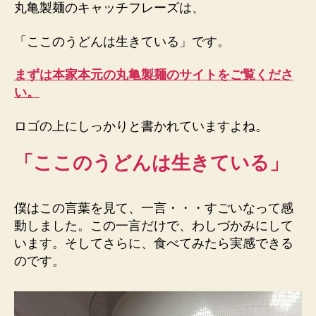
ん
丸亀製麺のキャッチフレーズは、
は
生
「ここのうどんは生きている」です。
き
て
まずは本家本元の丸亀製麺のサイトをご覧くださ
い
い。
る、
と
ロゴの上にしっかりと書かれていますよね。
い
う
「ここのうどんは生きている」
丸
亀
製
麺
僕はこの言葉を見て、一言・・・すごいなって感
へ
動しました。この一言だけで、わしづかみにして
の
います。そしてさらに、食べてみたら実感できる
のです。