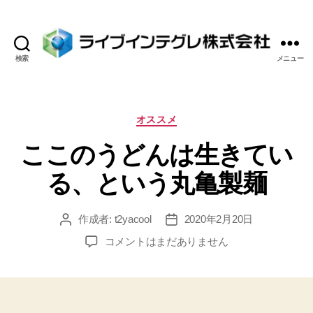
検索
メニュー
ラ
イ
ブ
イ
カ
オススメ
ン
テ
ここのうどんは生きてい
テ
ゴ
グ
リ
る、という丸亀製麺
レ
ー
株
式
作成者:
t2yacool
2020年2月20日
投
投
会
稿
稿
社
こ
コメントはまだありません
者
日
こ
の
う
ど