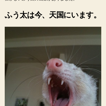
う
太
ふう太は今、天国にいます。
へ
の