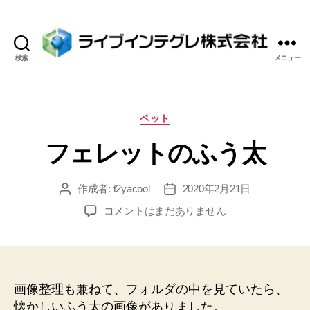
検索
メニュー
ラ
イ
ブ
イ
カ
ペット
ン
テ
フェレットのふう太
テ
ゴ
グ
リ
レ
ー
作成者:
t2yacool
2020年2月21日
投
投
株
稿
稿
式
フ
コメントはまだありません
者
日
会
ェ
社
レ
ッ
ト
の
画像整理も兼ねて、フォルダの中を見ていたら、
ふ
懐かしいふう太の画像がありました。