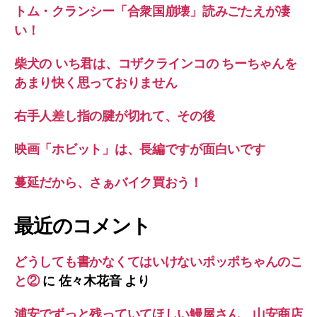
トム・クランシー「合衆国崩壊」読みごたえが凄
い！
柴犬の いち君は、コザクラインコの ちーちゃんを
あまり快く思っておりません
右手人差し指の腱が切れて、その後
映画「ホビット」は、長編ですが面白いです
蔓延だから、さぁバイク買おう！
最近のコメント
どうしても書かなくてはいけないポッポちゃんのこ
と②
に
佐々木花音
より
浦安でずっと残っていてほしい鰻屋さん 山安商店