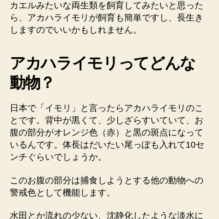
モ
カエルみたいな両生類を飼育してみたいと思った
リ
ら、アカハライモリが飼育も簡単ですし、長生き
は
しますのでいいかもしれません。
大
切
に
アカハライモリってどんな
飼
動物？
え
ば
数
日本で「イモリ」と言ったらアカハライモリのこ
十
とです。背中が黒くて、少しざらすいていて、お
年
腹の部分がオレンジ色（赤）と黒の斑点になって
生
き
いるんです。体長はだいたい尾っぽも入れて10セ
る
ンチぐらいでしょうか。
へ
の
このお腹の部分は捕食しようとする他の動物への
警戒色として機能します。
水田とか流れの少ない、沈静化したような淡水に