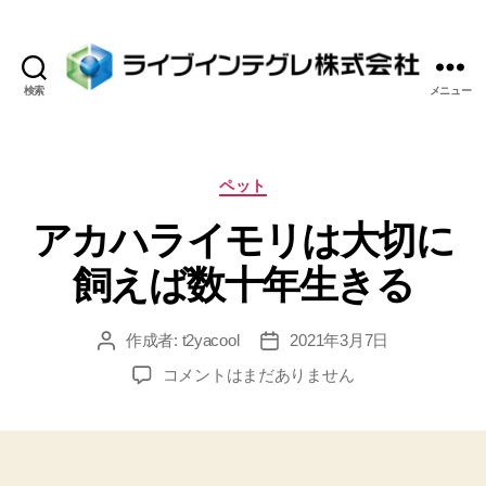
検索
メニュー
ラ
イ
ブ
イ
カ
ペット
ン
テ
アカハライモリは大切に
テ
ゴ
グ
リ
飼えば数十年生きる
レ
ー
株
式
作成者:
t2yacool
2021年3月7日
投
投
会
稿
稿
社
ア
コメントはまだありません
者
日
カ
ハ
ラ
イ