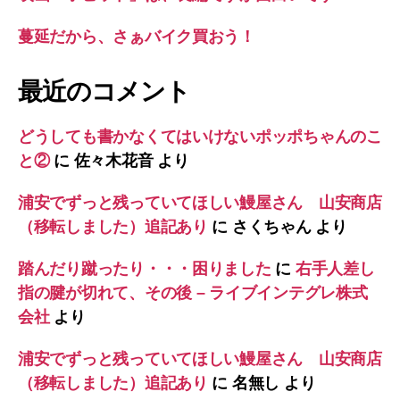
蔓延だから、さぁバイク買おう！
最近のコメント
どうしても書かなくてはいけないポッポちゃんのこ
と②
に
佐々木花音
より
浦安でずっと残っていてほしい鰻屋さん 山安商店
（移転しました）追記あり
に
さくちゃん
より
踏んだり蹴ったり・・・困りました
に
右手人差し
指の腱が切れて、その後 – ライブインテグレ株式
会社
より
浦安でずっと残っていてほしい鰻屋さん 山安商店
（移転しました）追記あり
に
名無し
より