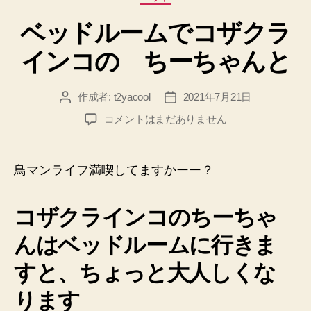
テ
ベッドルームでコザクラ
ゴ
リ
インコの ちーちゃんと
ー
作成者:
t2yacool
2021年7月21日
投
投
稿
稿
ベ
コメントはまだありません
者
日
ッ
ド
ル
鳥マンライフ満喫してますかーー？
ー
ム
コザクラインコのちーちゃ
で
コ
んはベッドルームに行きま
ザ
ク
すと、ちょっと大人しくな
ラ
イ
ります
ン