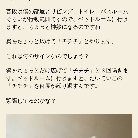
コ
の
普段は僕の部屋とリビング、トイレ、バスルーム
ち
ぐらいが行動範囲ですので、ベッドルームに行き
ー
ますと、ちょっと神妙になるのですね。
ち
ゃ
翼をちょっと広げて「チチチ」とやります。
ん
と
これは何のサインなのでしょう？
へ
の
翼をちょっとだけ広げて「チチチ」と３回鳴きま
す。ベッドルームに行きますと、たいていこの
「チチチ」を何度か繰り返すんです。
緊張してるのかな？