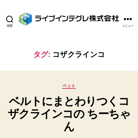
検索
メニュー
ラ
イ
ブ
イ
タグ:
コザクラインコ
ン
テ
グ
レ
カ
株
ペット
テ
式
ベルトにまとわりつくコ
ゴ
会
リ
社
ザクラインコの ちーちゃ
ー
ん