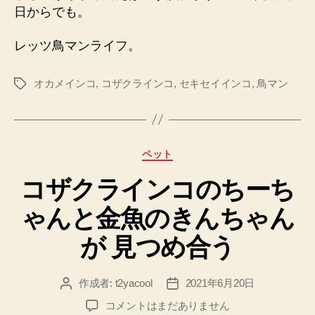
日からでも。
レッツ鳥マンライフ。
オカメインコ
,
コザクラインコ
,
セキセイインコ
,
鳥マン
タ
グ
カ
ペット
テ
コザクラインコのちーち
ゴ
リ
ゃんと金魚のきんちゃん
ー
が 見つめ合う
作成者:
t2yacool
2021年6月20日
投
投
稿
稿
コ
コメントはまだありません
者
日