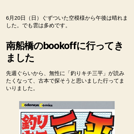
ザ
ク
ラ
6月20日（日）ぐずついた空模様から午後は晴れま
イ
した。でも雲は多めです。
ン
コ
の
南船橋のbookoffに行ってき
ち
ました
ー
ち
ゃ
先週ぐらいから、無性に「釣りキチ三平」が読み
ん
たくなって、古本で探そうと思いました行ってま
と
いりました。
金
魚
の
き
ん
ち
ゃ
ん