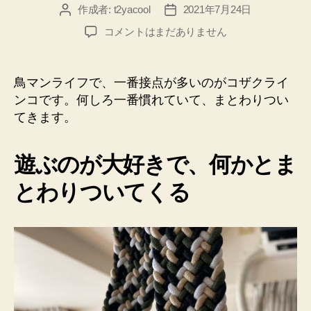
作成者:
t2yacool
2021年7月24日
投
投
稿
稿
ベ
コメントはまだありません
者
日
ル
ト
に
鳥マンライフで、一番接点が多いのがコザクライ
ま
ンコです。何しろ一番慣れていて、まとわりつい
と
てきます。
わ
り
つ
遊ぶのが大好きで、何かとま
く
コ
とわりついてくる
ザ
ク
ラ
イ
ン
コ
の
ち