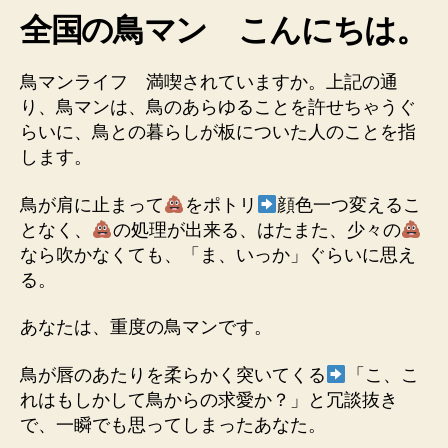
た
全国の鳥マン こんにちは。
鳥
の
フ
鳥マンライフ 満喫されていますか。上記の通
ン
り、鳥マンは、鳥のあらゆることを許せちゃうぐ
が
らいに、鳥との暮らしが板についた人のことを指
気
します。
に
な
鳥が肩に止まって
をポトリ
顔色一つ変えるこ
ら
な
となく、
の処理が出来る、はたまた、少々の
く
なら吹かなくても、「ま、いっか」ぐらいに思え
な
る。
っ
た
あなたは、重度の鳥マンです。
ら、
あ
鳥が唇のあたりを柔らかく突いてくる
「こ、こ
な
れはもしかして鳥からの求愛か？」と冗談抜き
た
で、一瞬でも思ってしまったあなた。
は
相