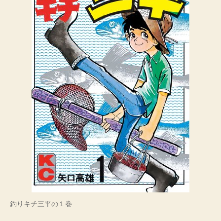
が
見
つ
め
合
う
へ
の
釣りキチ三平の１巻