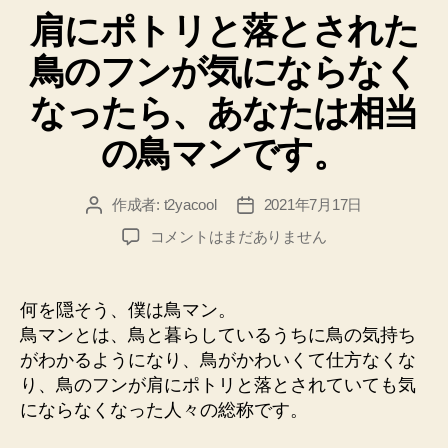
肩にポトリと落とされた
ゴ
リ
鳥のフンが気にならなく
ー
なったら、あなたは相当
の鳥マンです。
作成者:
t2yacool
2021年7月17日
投
投
稿
稿
肩
コメントはまだありません
者
日
に
ポ
ト
何を隠そう、僕は鳥マン。
リ
鳥マンとは、鳥と暮らしているうちに鳥の気持ち
と
がわかるようになり、鳥がかわいくて仕方なくな
落
り、鳥のフンが肩にポトリと落とされていても気
と
にならなくなった人々の総称です。
さ
れ