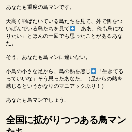
当
あなたも重度の鳥マンです。
の
鳥
天高く羽ばたいている鳥たちを見て、外で餌をつ
マ
いばんでいる鳥たちを見て
「ああ、俺も鳥にな
ン
りたい」とほんの一回でも思ったことがあるあな
で
た。
す。
へ
そう、あなたも鳥マンに違いない。
の
小鳥の小さな足から、鳥の熱を感じ
「生きてる
っていいな」そう思ったあなた。（足からの熱を
感じるというかなりのマニアックぶり！）
あなたも鳥マンでしょう。
全国に拡がりつつある鳥マン
たち