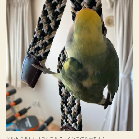
ー
ち
ゃ
ん
へ
の
ベルトにまとわりつくコザクラインコのちーちゃん