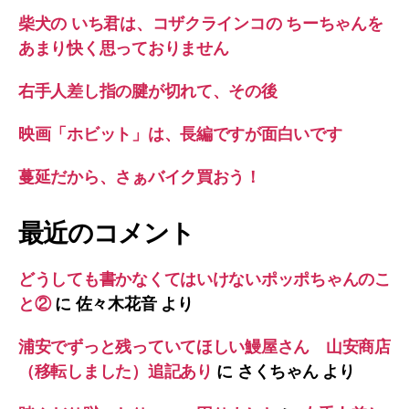
柴犬の いち君は、コザクラインコの ちーちゃんを
あまり快く思っておりません
右手人差し指の腱が切れて、その後
映画「ホビット」は、長編ですが面白いです
蔓延だから、さぁバイク買おう！
最近のコメント
どうしても書かなくてはいけないポッポちゃんのこ
と②
に
佐々木花音
より
浦安でずっと残っていてほしい鰻屋さん 山安商店
（移転しました）追記あり
に
さくちゃん
より