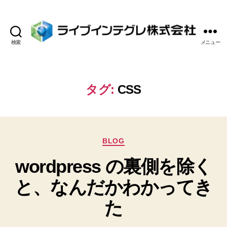
検索
メニュー
ラ
イ
ブ
イ
タグ:
CSS
ン
テ
グ
レ
カ
株
BLOG
テ
式
wordpress の裏側を除く
ゴ
会
リ
社
と、なんだかわかってき
ー
た