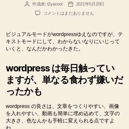
作成者:
t2yacool
2021年5月20日
投
投
稿
稿
wordpress
コメントはまだありません
者
日
の
裏
側
ビジュアルモードがwordpressゆえなのですが、テ
を
キストモードにして、わからないなりにいじって
除
いくと、なんだかわかったきた。
く
と、
な
wordpress は毎日触ってい
ん
だ
ますが、単なる食わず嫌いだ
か
ったかも
わ
か
っ
wordpress の良さは、文章をつくりやすい、画像
て
を入れやすい、動画も簡単に埋め込めて、文字の
き
大きさ、色なんかも手軽に変えられる点ですよ
た
へ
ね。