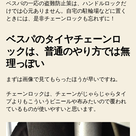
タ
ベスパの一応の盗難防止策は、ハンドルロックだ
イ
けでは心元ありません。自宅の駐輪場などに置く
ヤ
ときには、是非チェーンロックも忘れずに！
チ
ェ
ー
ベスパのタイヤチェーンロ
ン
ックは、普通のやり方では無
ロ
ッ
理っぽい
ク
は、
こ
まずは画像で見てもらったほうが早いですね。
の
場
チェーンロックは、チェーンがじゃらじゃらタイ
所
プよりもこういうビニールや布みたいので覆われ
へ
ているものが使いやすいと思います。
の