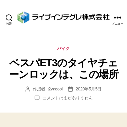
検索
メニュー
ラ
イ
ブ
イ
カ
バイク
ン
テ
ベスパET3のタイヤチェ
テ
ゴ
グ
リ
ーンロックは、この場所
レ
ー
株
式
作成者:
t2yacool
2020年5月5日
投
投
会
稿
稿
社
ベ
コメントはまだありません
者
日
ス
パ
ET3
の