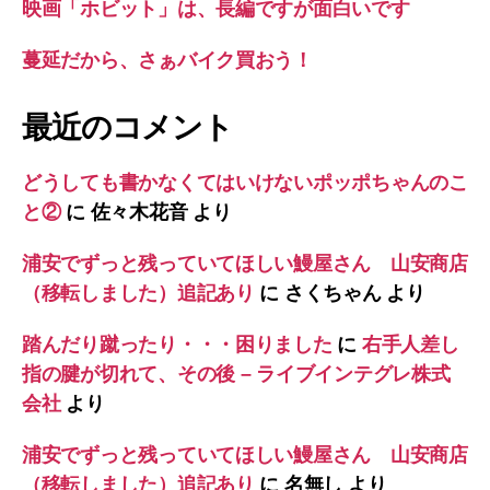
映画「ホビット」は、長編ですが面白いです
蔓延だから、さぁバイク買おう！
最近のコメント
どうしても書かなくてはいけないポッポちゃんのこ
と②
に
佐々木花音
より
浦安でずっと残っていてほしい鰻屋さん 山安商店
（移転しました）追記あり
に
さくちゃん
より
踏んだり蹴ったり・・・困りました
に
右手人差し
指の腱が切れて、その後 – ライブインテグレ株式
会社
より
浦安でずっと残っていてほしい鰻屋さん 山安商店
（移転しました）追記あり
に
名無し
より