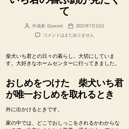
リ
て
ー
作成者:
t2yacool
2021年7月11日
投
投
稿
稿
い
コメントはまだありません
者
日
ち
君
の
柴犬いち君との日々の暮らし。大切にしていま
喜
す。大好きなホームセンターに行ってきました。
ぶ
顔
が
おしめをつけた 柴犬いち君
見
が唯一おしめを取れるとき
た
く
て
外に出かけるときです。
へ
の
家の中では、どこでおしっこをされるかわからな