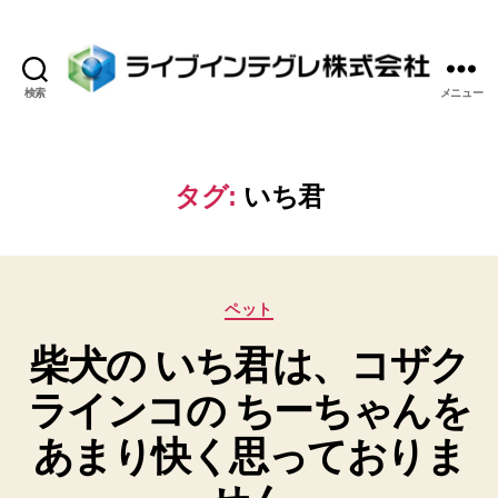
検索
メニュー
ラ
イ
ブ
イ
タグ:
いち君
ン
テ
グ
レ
カ
株
ペット
テ
式
柴犬の いち君は、コザク
ゴ
会
リ
社
ラインコの ちーちゃんを
ー
あまり快く思っておりま