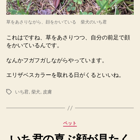
草をあさりながら、顔をかいている 柴犬のいち君
これはですね、草をあさりつつ、自分の前足で顔
をかいているんです。
なんかフガフガしながらやっています。
エリザベスカラーを取れる日がくるといいね。
いち君
,
柴犬
,
皮膚
タ
グ
カ
ペット
テ
いち君の喜ぶ顔が見たく
ゴ