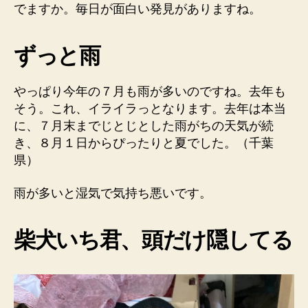
君」
でますか。毎日が面白い発見がありますね。
頭
隠
し
ずっと雨
て、
ほ
やっぱり今年の７月も雨が多いのですね。去年も
ぼ
全
そう。これ、イライラっとなります。去年は本当
体
に、７月末までじとじとした雨がちの天気が続
隠
き、８月１日からぴったりと夏でした。（千葉
さ
県）
ず。
へ
雨が多いと湿気で気持ち悪いです。
の
柴犬いち君、頭だけ隠してる