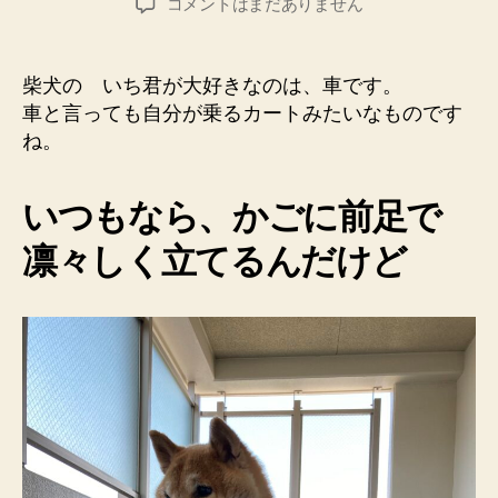
か
コメントはまだありません
者
日
ご
の
上
柴犬の いち君が大好きなのは、車です。
で
車と言っても自分が乗るカートみたいなものです
立
ね。
ち
上
が
いつもなら、かごに前足で
る
こ
凛々しく立てるんだけど
と
が
難
し
く
な
っ
た、
柴
犬