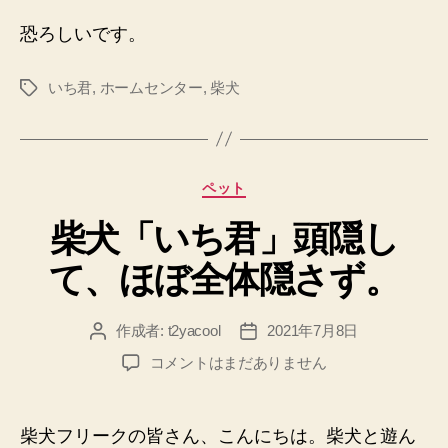
恐ろしいです。
いち君
,
ホームセンター
,
柴犬
タ
グ
カ
ペット
テ
柴犬「いち君」頭隠し
ゴ
リ
て、ほぼ全体隠さず。
ー
作成者:
t2yacool
2021年7月8日
投
投
稿
稿
柴
コメントはまだありません
者
日
犬
「い
ち
柴犬フリークの皆さん、こんにちは。柴犬と遊ん