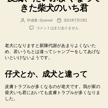
リ
きた柴犬のいち君
ー
作成者:
t2yacool
2021年7月19日
投
投
稿
稿
皮
コメントはまだありません
者
日
膚、
だ
い
老犬になりますと新陳代謝があまりよくないた
ぶ
め、若いうちとは違ってシャンプーをしてあげな
よ
いといけないようです。
く
な
っ
仔犬とか、成犬と違って
て
き
た
皮膚トラブルが多くなるのが老犬です。我が家の
柴
柴犬いち君においても皮膚トラブルが多くなりま
犬
した。
の
い