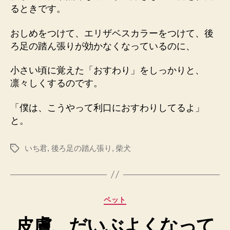
るときです。
おしめをつけて、エリザベスカラーをつけて、後
ろ足の踏ん張りが効かなくなっているのに、
小さい頃に覚えた「おすわり」をしっかりと、
凛々しくするのです。
「僕は、こうやって利口におすわりしてるよ」
と。
いち君
,
後ろ足の踏ん張り
,
柴犬
タ
グ
カ
ペット
テ
皮膚、だいぶよくなって
ゴ