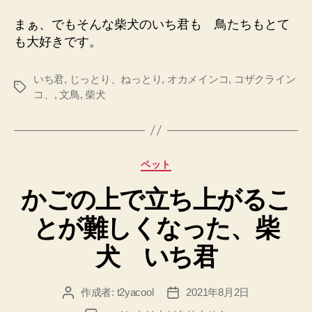
まぁ、でもそんな柴犬のいち君も 鳥たちもとて
も大好きです。
いち君
,
じっとり、ねっとり
,
オカメインコ
,
コザクライン
タ
コ、
,
文鳥
,
柴犬
グ
カ
ペット
テ
かごの上で立ち上がるこ
ゴ
リ
とが難しくなった、柴
ー
犬 いち君
作成者:
t2yacool
2021年8月2日
投
投
稿
稿