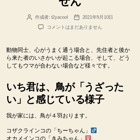
せん
作成者:
t2yacool
2021年9月10日
投
投
稿
稿
柴
コメントはまだありません
者
日
犬
の
い
動物同士、心がうまく通う場合と、先住者と後か
ち
ら来た者のいさかいが起こる場合、そして、どう
君
してもウマが合わない場合など様々です。
は、
コ
ザ
いち君は、鳥が「うざった
ク
ラ
い」と感じている様子
イ
ン
我が家には、鳥が４羽おります。
コ
の
ち
コザクラインコの「ちーちゃん」
ー
オカメインコの「きみちゃん」