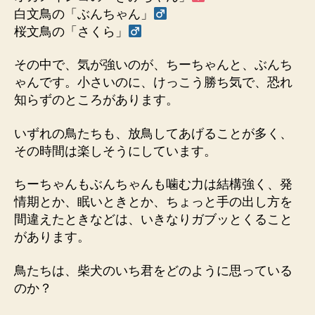
ち
白文鳥の「ぶんちゃん」
ゃ
桜文鳥の「さくら」
ん
を
その中で、気が強いのが、ちーちゃんと、ぶんち
あ
ゃんです。小さいのに、けっこう勝ち気で、恐れ
ま
知らずのところがあります。
り
快
く
いずれの鳥たちも、放鳥してあげることが多く、
思
その時間は楽しそうにしています。
っ
て
ちーちゃんもぶんちゃんも噛む力は結構強く、発
お
情期とか、眠いときとか、ちょっと手の出し方を
り
間違えたときなどは、いきなりガブッとくること
ま
があります。
せ
ん
鳥たちは、柴犬のいち君をどのように思っている
へ
の
のか？