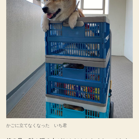
い
ち
君
へ
の
かごに立てなくなった いち君